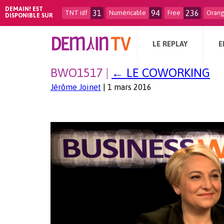
DEMAIN! EST
31
94
236
TNT idf
Numéricable
Free
Oran
DISPONIBLE SUR
LE REPLAY
E
BWO1517
|
←
LE COWORKING
Jérôme Joinet
|
1 mars 2016