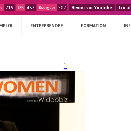
219
457
302
Revoir sur Youtube
Locat
ge
SFR
Bouygues
MPLOI
ENTREPRENDRE
FORMATION
IN
←
→