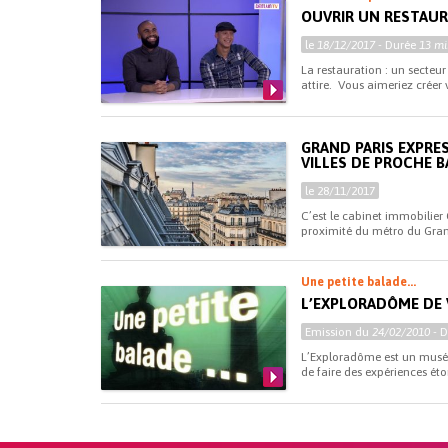
OUVRIR UN RESTAU
le
18/12/2017
- Durée
13 mi
La restauration : un secteur
attire. Vous aimeriez créer v
GRAND PARIS EXPRES
VILLES DE PROCHE B
le 28/11/2017
C’est le cabinet immobilier
proximité du métro du Grand
Une petite balade...
L’EXPLORADÔME DE 
Emission du
24/02/2010
- 
L’Exploradôme est un musée 
de faire des expériences éto