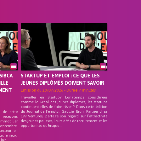
SIBCA
STARTUP ET EMPLOI : CE QUE LES
ILLE
JEUNES DIPLÔMÉS DOIVENT SAVOIR
EMENT
Emission du
10/07/2026
- Durée
7 minutes
Travailler en Startup? Longtemps considérées
comme le Graal des jeunes diplômés, les startups
continuent-elles de faire rêver ? Dans cette édition
du Journal de l’emploi, Gaultier Brun, Partner chez
t de cette
199 Ventures, partage son regard sur l’attractivité
s recevons
des jeunes pousses, leurs défis de recrutement et les
 Immobilier
opportunités qu&rsquo...
septembre.
secteur en
ux enjeux.
[&h...