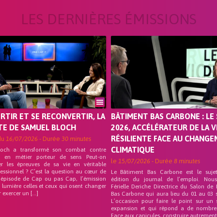
LES DERNIÈRES ÉMISSIONS
ORTIR ET SE RECONVERTIR, LA
BÂTIMENT BAS CARBONE : LE 
TE DE SAMUEL BLOCH
2026, ACCÉLÉRATEUR DE LA V
RÉSILIENTE FACE AU CHANG
du
16/07/2026
- Durée
30 minutes
CLIMATIQUE
loch a transformé son combat contre
on en métier porteur de sens Peut-on
le
15/07/2026
- Durée
8 minutes
er les épreuves de sa vie en véritable
fessionnel ? C’est la question au cœur de
Le Bâtiment Bas Carbone est le suje
 épisode de Cap ou pas Cap, l’émission
édition du journal de l’emploi. Nou
 lumière celles et ceux qui osent changer
Férielle Deriche Directrice du Salon de
r exercer un […]
Bas Carbone qui aura lieu du 01 au 03 
L’occasion pour faire le point sur un 
expansion et qui répond a de nombre
Face aux canicules, construire autrement 