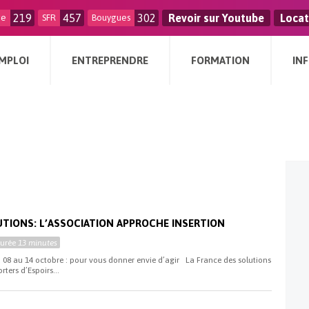
219
457
302
Revoir sur Youtube
Locat
ge
SFR
Bouygues
MPLOI
ENTREPRENDRE
FORMATION
IN
UTIONS: L’ASSOCIATION APPROCHE INSERTION
Durée
13 minutes
 08 au 14 octobre : pour vous donner envie d’agir La France des solutions
ters d’Espoirs...