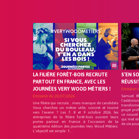
LA FILIÈRE FORÊT-BOIS RECRUTE
S’EN S
PARTOUT EN FRANCE, AVEC LES
RÉUSSI
JOURNÉES VERY WOOD MÉTIERS !
Emission 
Emission du
20/07/2026
Samuel B
l’addicti
Une filière qui recrute… mais manque de candidats
transform
Vous cherchez un métier utile, concret et tourné
projet pro
vers l’avenir ? Les 7, 8 et 9 octobre 2026, les
ce nouvel
entreprises de la filière forêt-bois ouvrent leurs
qui met en
portes partout en France à l’occasion de la
de vie pou
quatrième édition des journées Very Wood Métiers.
L’objectif est simple : f...