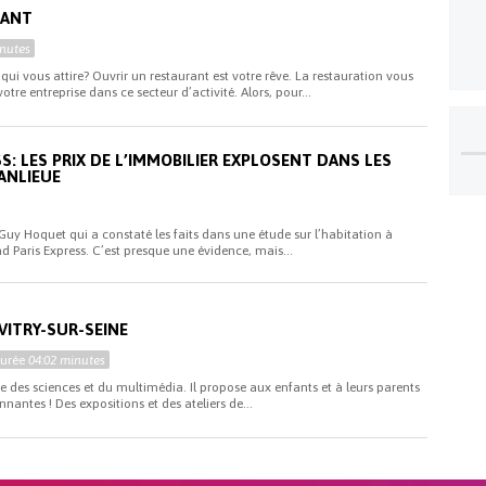
RANT
nutes
 qui vous attire? Ouvrir un restaurant est votre rêve. La restauration vous
otre entreprise dans ce secteur d’activité. Alors, pour...
S: LES PRIX DE L’IMMOBILIER EXPLOSENT DANS LES
ANLIEUE
 Guy Hoquet qui a constaté les faits dans une étude sur l’habitation à
 Paris Express. C’est presque une évidence, mais...
VITRY-SUR-SEINE
Durée
04:02 minutes
des sciences et du multimédia. Il propose aux enfants et à leurs parents
nnantes ! Des expositions et des ateliers de...