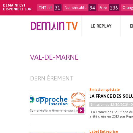
DEMAIN! EST
31
94
236
TNT idf
Numéricable
Free
Oran
DISPONIBLE SUR
LE REPLAY
E
VAL-DE-MARNE
DERNIÈREMENT
Emission spéciale
LA FRANCE DES SOL
Emission du
12/10/2018
- 
La France des Solutions du
a été créée en 2013 par Repor
Label Entreprise