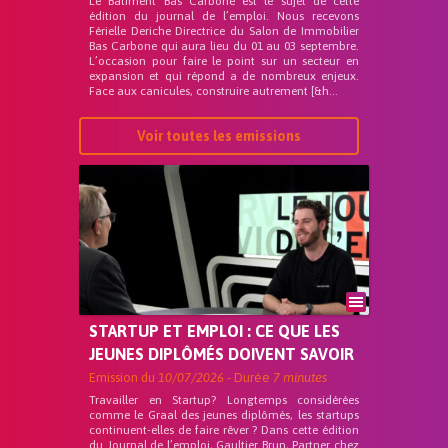
Le Bâtiment Bas Carbone est le sujet de cette
édition du journal de l’emploi. Nous recevons
Férielle Deriche Directrice du Salon de Immobilier
Bas Carbone qui aura lieu du 01 au 03 septembre.
L’occasion pour faire le point sur un secteur en
expansion et qui répond a de nombreux enjeux.
Face aux canicules, construire autrement [&h...
Voir toutes les emissions
STARTUP ET EMPLOI : CE QUE LES
JEUNES DIPLÔMÉS DOIVENT SAVOIR
Emission du
10/07/2026
- Durée
7 minutes
Travailler en Startup? Longtemps considérées
comme le Graal des jeunes diplômés, les startups
continuent-elles de faire rêver ? Dans cette édition
du Journal de l’emploi, Gaultier Brun, Partner chez