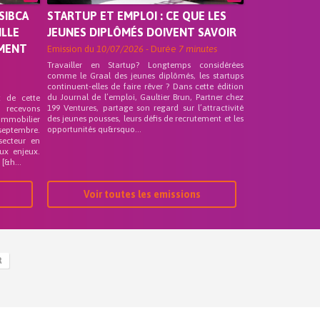
SIBCA
STARTUP ET EMPLOI : CE QUE LES
ILLE
JEUNES DIPLÔMÉS DOIVENT SAVOIR
EMENT
Emission du
10/07/2026
- Durée
7 minutes
Travailler en Startup? Longtemps considérées
comme le Graal des jeunes diplômés, les startups
continuent-elles de faire rêver ? Dans cette édition
du Journal de l’emploi, Gaultier Brun, Partner chez
t de cette
199 Ventures, partage son regard sur l’attractivité
s recevons
des jeunes pousses, leurs défis de recrutement et les
 Immobilier
opportunités qu&rsquo...
septembre.
secteur en
ux enjeux.
[&h...
Voir toutes les emissions
R