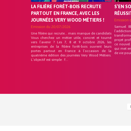
LA FILIÈRE FORÊT-BOIS RECRUTE
S’EN S
PARTOUT EN FRANCE, AVEC LES
RÉUSSI
JOURNÉES VERY WOOD MÉTIERS !
Emission 
Emission du
20/07/2026
Samuel B
l’addicti
Une filière qui recrute… mais manque de candidats
transform
Vous cherchez un métier utile, concret et tourné
projet pro
vers l’avenir ? Les 7, 8 et 9 octobre 2026, les
ce nouvel
entreprises de la filière forêt-bois ouvrent leurs
qui met en
portes partout en France à l’occasion de la
de vie pou
quatrième édition des journées Very Wood Métiers.
L’objectif est simple : f...