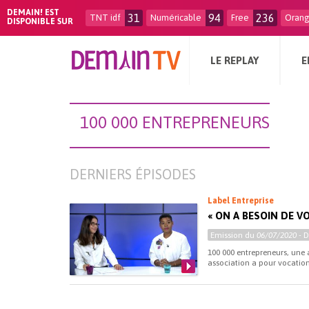
DEMAIN! EST
31
94
236
TNT idf
Numéricable
Free
Oran
DISPONIBLE SUR
LE REPLAY
E
100 000 ENTREPRENEURS
DERNIERS ÉPISODES
Label Entreprise
« ON A BESOIN DE V
Emission du
06/07/2020
- 
100 000 entrepreneurs, une 
association a pour vocation d