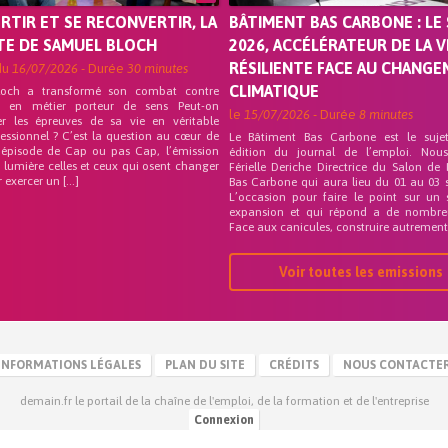
ORTIR ET SE RECONVERTIR, LA
BÂTIMENT BAS CARBONE : LE 
TE DE SAMUEL BLOCH
2026, ACCÉLÉRATEUR DE LA V
RÉSILIENTE FACE AU CHANG
du
16/07/2026
- Durée
30 minutes
CLIMATIQUE
loch a transformé son combat contre
on en métier porteur de sens Peut-on
le
15/07/2026
- Durée
8 minutes
er les épreuves de sa vie en véritable
fessionnel ? C’est la question au cœur de
Le Bâtiment Bas Carbone est le suje
 épisode de Cap ou pas Cap, l’émission
édition du journal de l’emploi. Nou
 lumière celles et ceux qui osent changer
Férielle Deriche Directrice du Salon de
r exercer un […]
Bas Carbone qui aura lieu du 01 au 03 
L’occasion pour faire le point sur un 
expansion et qui répond a de nombre
Face aux canicules, construire autrement 
Voir toutes les emissions
INFORMATIONS LÉGALES
PLAN DU SITE
CRÉDITS
NOUS CONTACTE
demain.fr le portail de la chaîne de l'emploi, de la formation et de l'entreprise
Connexion