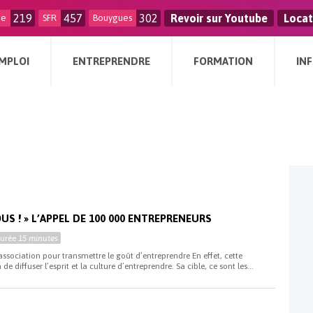
219
457
302
Revoir sur Youtube
Locat
ge
SFR
Bouygues
MPLOI
ENTREPRENDRE
FORMATION
IN
OUS ! » L’APPEL DE 100 000 ENTREPRENEURS
Durée
15 minutes
association pour transmettre le goût d’entreprendre En effet, cette
e diffuser l’esprit et la culture d’entreprendre. Sa cible, ce sont les...