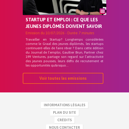
STARTUP ET EMPLOI : CE QUE LES
JEUNES DIPLÔMÉS DOIVENT SAVOIR
Emission du
10/07/2026
- Durée
7 minutes
Travailler en Startup? Longtemps considérées
comme le Graal des jeunes diplômés, les startups
continuent-elles de faire rêver ? Dans cette édition
du Journal de l’emploi, Gaultier Brun, Partner chez
199 Ventures, partage son regard sur l’attractivité
des jeunes pousses, leurs défis de recrutement et
les opportunités qu&rsquo...
Voir toutes les emissions
INFORMATIONS LÉGALES
PLAN DU SITE
CRÉDITS
NOUS CONTACTER