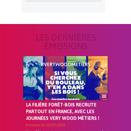
LES DERNIÈRES
ÉMISSIONS
LA FILIÈRE FORÊT-BOIS RECRUTE
PARTOUT EN FRANCE, AVEC LES
JOURNÉES VERY WOOD MÉTIERS !
Emission du
20/07/2026