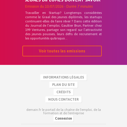
Emission du
10/07/2026
- Durée
7 minutes
Travailler en Startup? Longtemps considérées
comme le Graal des jeunes diplômés, les startups
continuent-elles de faire rêver ? Dans cette édition
du Journal de l’emploi, Gaultier Brun, Partner chez
199 Ventures, partage son regard sur l’attractivité
des jeunes pousses, leurs défis de recrutement et
les opportunités qu&rsquo...
Voir toutes les emissions
INFORMATIONS LÉGALES
PLAN DU SITE
CRÉDITS
NOUS CONTACTER
demain.fr le portail de la chaîne de l'emploi, de la
formation et de l'entreprise
Connexion