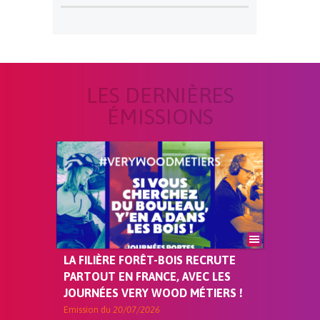
LES DERNIÈRES
ÉMISSIONS
LA FILIÈRE FORÊT-BOIS RECRUTE
PARTOUT EN FRANCE, AVEC LES
JOURNÉES VERY WOOD MÉTIERS !
Emission du
20/07/2026