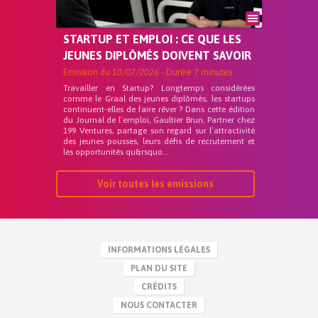
STARTUP ET EMPLOI : CE QUE LES
JEUNES DIPLÔMÉS DOIVENT SAVOIR
Emission du
10/07/2026
- Durée
7 minutes
Travailler en Startup? Longtemps considérées
comme le Graal des jeunes diplômés, les startups
continuent-elles de faire rêver ? Dans cette édition
du Journal de l’emploi, Gaultier Brun, Partner chez
199 Ventures, partage son regard sur l’attractivité
des jeunes pousses, leurs défis de recrutement et
les opportunités qu&rsquo...
Voir toutes les emissions
INFORMATIONS LÉGALES
PLAN DU SITE
CRÉDITS
NOUS CONTACTER