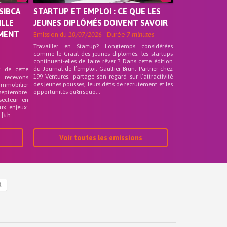
SIBCA
STARTUP ET EMPLOI : CE QUE LES
ILLE
JEUNES DIPLÔMÉS DOIVENT SAVOIR
EMENT
Emission du
10/07/2026
- Durée
7 minutes
Travailler en Startup? Longtemps considérées
comme le Graal des jeunes diplômés, les startups
continuent-elles de faire rêver ? Dans cette édition
du Journal de l’emploi, Gaultier Brun, Partner chez
t de cette
199 Ventures, partage son regard sur l’attractivité
s recevons
des jeunes pousses, leurs défis de recrutement et les
 Immobilier
opportunités qu&rsquo...
septembre.
secteur en
ux enjeux.
[&h...
Voir toutes les emissions
R