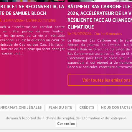
ORTIR ET SE RECONVERTIR, LA
BÂTIMENT BAS CARBONE : LE 
TE DE SAMUEL BLOCH
2026, ACCÉLÉRATEUR DE LA V
RÉSILIENTE FACE AU CHANG
du
16/07/2026
- Durée
30 minutes
CLIMATIQUE
loch a transformé son combat contre
on en métier porteur de sens Peut-on
le
15/07/2026
- Durée
8 minutes
er les épreuves de sa vie en véritable
fessionnel ? C’est la question au cœur de
Le Bâtiment Bas Carbone est le suje
 épisode de Cap ou pas Cap, l’émission
édition du journal de l’emploi. Nou
 lumière celles et ceux qui osent changer
Férielle Deriche Directrice du Salon de
r exercer un […]
Bas Carbone qui aura lieu du 01 au 03 
L’occasion pour faire le point sur un 
expansion et qui répond a de nombre
Face aux canicules, construire autrement 
Voir toutes les emissions
INFORMATIONS LÉGALES
PLAN DU SITE
CRÉDITS
NOUS CONTACTE
demain.fr le portail de la chaîne de l'emploi, de la formation et de l'entreprise
Connexion