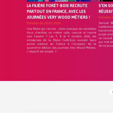
LA FILIÈRE FORÊT-BOIS RECRUTE
S’EN S
PARTOUT EN FRANCE, AVEC LES
RÉUSSI
JOURNÉES VERY WOOD MÉTIERS !
Emission 
Emission du
20/07/2026
Samuel B
l’addicti
Une filière qui recrute… mais manque de candidats
transform
Vous cherchez un métier utile, concret et tourné
projet pro
vers l’avenir ? Les 7, 8 et 9 octobre 2026, les
ce nouvel
entreprises de la filière forêt-bois ouvrent leurs
qui met en
portes partout en France à l’occasion de la
de vie pou
quatrième édition des journées Very Wood Métiers.
L’objectif est simple : f...