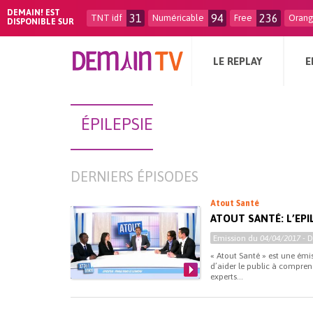
DEMAIN! EST
31
94
236
TNT idf
Numéricable
Free
Oran
DISPONIBLE SUR
LE REPLAY
E
ÉPILEPSIE
DERNIERS ÉPISODES
Atout Santé
ATOUT SANTÉ: L’EPI
Emission du
04/04/2017
- 
« Atout Santé » est une émi
d’aider le public à comprend
experts...