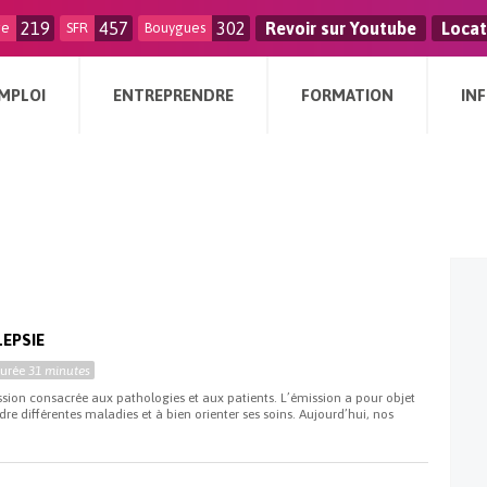
219
457
302
Revoir sur Youtube
Locat
ge
SFR
Bouygues
MPLOI
ENTREPRENDRE
FORMATION
IN
LEPSIE
Durée
31 minutes
ssion consacrée aux pathologies et aux patients. L’émission a pour objet
re différentes maladies et à bien orienter ses soins. Aujourd’hui, nos