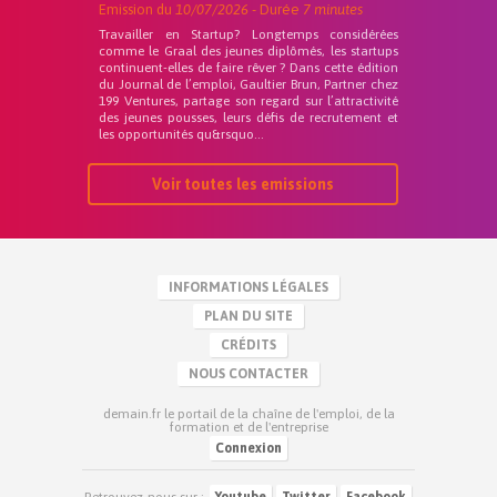
Emission du
10/07/2026
- Durée
7 minutes
Travailler en Startup? Longtemps considérées
comme le Graal des jeunes diplômés, les startups
continuent-elles de faire rêver ? Dans cette édition
du Journal de l’emploi, Gaultier Brun, Partner chez
199 Ventures, partage son regard sur l’attractivité
des jeunes pousses, leurs défis de recrutement et
les opportunités qu&rsquo...
Voir toutes les emissions
INFORMATIONS LÉGALES
PLAN DU SITE
CRÉDITS
NOUS CONTACTER
demain.fr le portail de la chaîne de l'emploi, de la
formation et de l'entreprise
Connexion