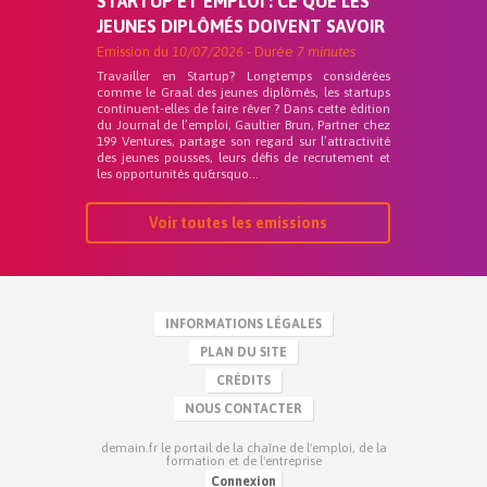
STARTUP ET EMPLOI : CE QUE LES
JEUNES DIPLÔMÉS DOIVENT SAVOIR
Emission du
10/07/2026
- Durée
7 minutes
Travailler en Startup? Longtemps considérées
comme le Graal des jeunes diplômés, les startups
continuent-elles de faire rêver ? Dans cette édition
du Journal de l’emploi, Gaultier Brun, Partner chez
199 Ventures, partage son regard sur l’attractivité
des jeunes pousses, leurs défis de recrutement et
les opportunités qu&rsquo...
Voir toutes les emissions
INFORMATIONS LÉGALES
PLAN DU SITE
CRÉDITS
NOUS CONTACTER
demain.fr le portail de la chaîne de l'emploi, de la
formation et de l'entreprise
Connexion