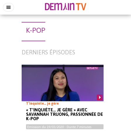
K-POP
DERNIERS ÉPISODES
T’inquiète… je gère
« T’INQUIÈTE… JE GÈRE » AVEC
SAVANNAH TRUONG, PASSIONNÉE DE
K-POP
Emission du
19/03/2020
- Durée
7 minutes