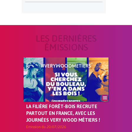
LES DERNIÈRES
ÉMISSIONS
LA FILIÈRE FORÊT-BOIS RECRUTE
PARTOUT EN FRANCE, AVEC LES
JOURNÉES VERY WOOD MÉTIERS !
Emission du
20/07/2026