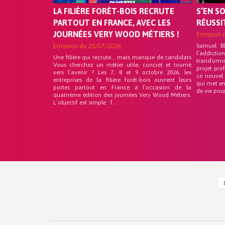
LA FILIÈRE FORÊT-BOIS RECRUTE
S’EN S
PARTOUT EN FRANCE, AVEC LES
RÉUSSI
JOURNÉES VERY WOOD MÉTIERS !
Emission 
Emission du
20/07/2026
Samuel B
l’addicti
Une filière qui recrute… mais manque de candidats
transform
Vous cherchez un métier utile, concret et tourné
projet pro
vers l’avenir ? Les 7, 8 et 9 octobre 2026, les
ce nouvel
entreprises de la filière forêt-bois ouvrent leurs
qui met en
portes partout en France à l’occasion de la
de vie pou
quatrième édition des journées Very Wood Métiers.
L’objectif est simple : f...