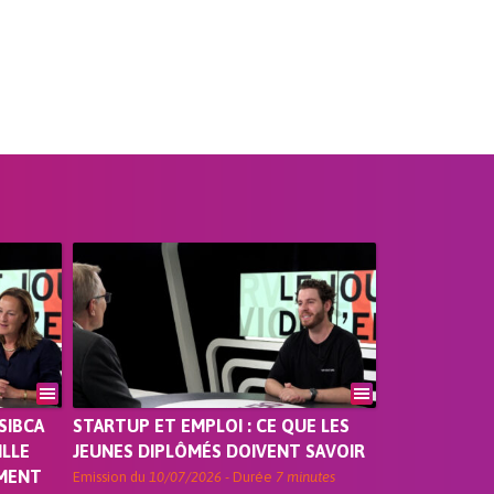
SIBCA
STARTUP ET EMPLOI : CE QUE LES
ILLE
JEUNES DIPLÔMÉS DOIVENT SAVOIR
EMENT
Emission du
10/07/2026
- Durée
7 minutes