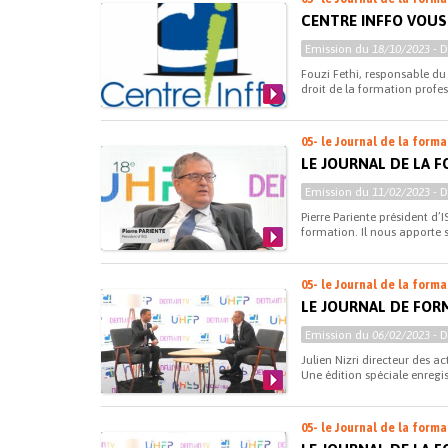
CENTRE INFFO VOUS
Emission du
18/10/2023
- 
Fouzi Fethi, responsable du 
droit de la formation profess
05- le Journal de la form
LE JOURNAL DE LA F
Emission du
11/02/2023
- 
Pierre Pariente président d’I
formation. Il nous apporte s
05- le Journal de la form
LE JOURNAL DE FOR
Emission du
06/02/2023
- 
Julien Nizri directeur des ac
Une édition spéciale enregist
05- le Journal de la form