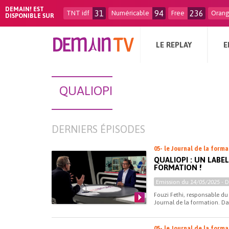
DEMAIN! EST
31
94
236
TNT idf
Numéricable
Free
Oran
DISPONIBLE SUR
LE REPLAY
E
QUALIOPI
DERNIERS ÉPISODES
05- le Journal de la form
QUALIOPI : UN LABE
FORMATION !
Emission du
14/05/2025
- 
Fouzi Fethi, responsable du 
Journal de la formation. Da
05- le Journal de la form