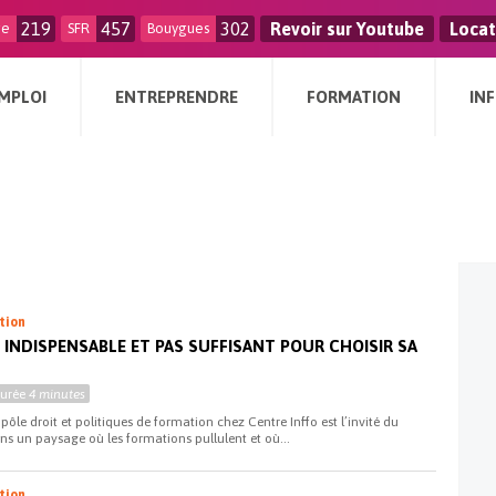
219
457
302
Revoir sur Youtube
Locat
ge
SFR
Bouygues
MPLOI
ENTREPRENDRE
FORMATION
IN
ation
L INDISPENSABLE ET PAS SUFFISANT POUR CHOISIR SA
Durée
4 minutes
pôle droit et politiques de formation chez Centre Inffo est l’invité du
ns un paysage où les formations pullulent et où...
ation