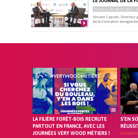
LE JOURNAL DE LA F
Emission du
04/02/2023
- 
Vincent Capoën, Directeur gé
de la Formation enregistrée 
LA FILIÈRE FORÊT-BOIS RECRUTE
S’EN S
PARTOUT EN FRANCE, AVEC LES
RÉUSSI
JOURNÉES VERY WOOD MÉTIERS !
Emission 