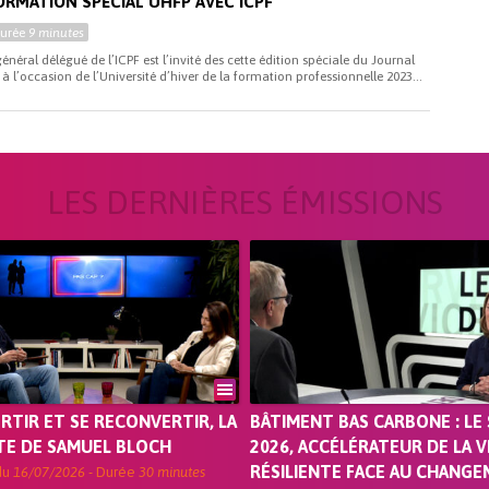
ORMATION SPÉCIAL UHFP AVEC ICPF
Durée
9 minutes
néral délégué de l’ICPF est l’invité des cette édition spéciale du Journal
à l’occasion de l’Université d’hiver de la formation professionnelle 2023...
LES DERNIÈRES ÉMISSIONS
ORTIR ET SE RECONVERTIR, LA
BÂTIMENT BAS CARBONE : LE 
TE DE SAMUEL BLOCH
2026, ACCÉLÉRATEUR DE LA V
RÉSILIENTE FACE AU CHANG
du
16/07/2026
- Durée
30 minutes