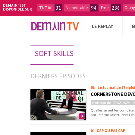
DEMAIN! EST
31
94
236
TNT idf
Numéricable
Free
Oran
DISPONIBLE SUR
LE REPLAY
E
SOFT SKILLS
DERNIERS ÉPISODES
01 - Le Journal de l'Emplo
CORNERSTONE DÉVOI
Emission du
17/02/2026
- 
Quelles seront les compéten
par Jérôme Joinet, Yves Leh
04- CAP OU PAS CAP