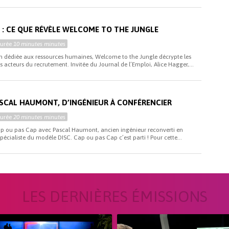
i
 : CE QUE RÉVÈLE WELCOME TO THE JUNGLE
Durée
10 minutes minutes
on dédiée aux ressources humaines, Welcome to the Jungle décrypte les
s acteurs du recrutement. Invitée du Journal de l’Emploi, Alice Hagger,...
PASCAL HAUMONT, D’INGÉNIEUR À CONFÉRENCIER
Durée
20 minutes minutes
p ou pas Cap avec Pascal Haumont, ancien ingénieur reconverti en
pécialiste du modèle DISC. Cap ou pas Cap c’est parti ! Pour cette...
LES DERNIÈRES ÉMISSIONS