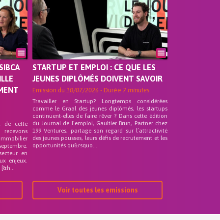
SIBCA
STARTUP ET EMPLOI : CE QUE LES
ILLE
JEUNES DIPLÔMÉS DOIVENT SAVOIR
EMENT
Emission du
10/07/2026
- Durée
7 minutes
Travailler en Startup? Longtemps considérées
comme le Graal des jeunes diplômés, les startups
continuent-elles de faire rêver ? Dans cette édition
du Journal de l’emploi, Gaultier Brun, Partner chez
t de cette
199 Ventures, partage son regard sur l’attractivité
s recevons
des jeunes pousses, leurs défis de recrutement et les
 Immobilier
opportunités qu&rsquo...
septembre.
secteur en
ux enjeux.
[&h...
Voir toutes les emissions