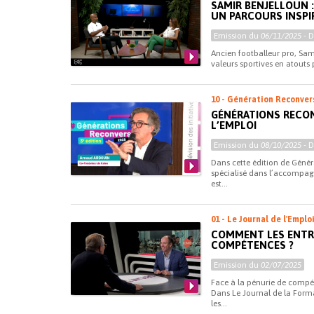
SAMIR BENJELLOUN 
UN PARCOURS INSP
Emission du
06/11/2025
- 
Ancien footballeur pro, Sa
valeurs sportives en atouts 
10 - Génération Reconver
GÉNÉRATIONS RECON
L’EMPLOI
Emission du
08/10/2025
- 
Dans cette édition de Géné
spécialisé dans l’accompagn
est...
01 - Le Journal de l'Emplo
COMMENT LES ENTREP
COMPÉTENCES ?
Emission du
02/07/2025
Face à la pénurie de compét
Dans Le Journal de la Forma
les...