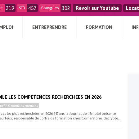
219
457
302
Revoir sur Youtube
Locat
ge
SFR
Bouygues
MPLOI
ENTREPRENDRE
FORMATION
IN
i
LE LES COMPÉTENCES RECHERCHÉES EN 2026
Durée
9 minutes minutes
ces les plus recherchées en 2026 ? Dans le Journal de l’Emploi présenté
eurteux, responsable de l’offre de formation chez Cornerstone, décrypte...