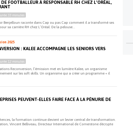
: DE FOOTBALLEUR À RESPONSABLE RH CHEZ L’ORÉAL,
IRANT
Durée
33 minutes
mir Benjelloun raconte dans Cap ou pas Cap comment il a transformé ses
pour sa carrière RH chez L’Oréal. De la pelouse...
sion 2025
VERSION : KALEE ACCOMPAGNE LES SENIORS VERS
Durée
12 minutes
rations Reconversion, l’émission met en lumière Kalee, un organisme
ement sur les soft skills. Un organisme qui a créer un programme « il
i
RISES PEUVENT-ELLES FAIRE FACE À LA PÉNURIE DE
ences, la formation continue devient un levier central de transformation.
tion, Vincent Belliveau, Directeur International de Cornerstone décrypte