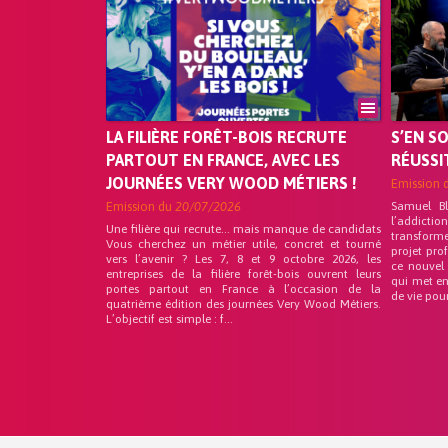
LA FILIÈRE FORÊT-BOIS RECRUTE
S’EN S
PARTOUT EN FRANCE, AVEC LES
RÉUSSI
JOURNÉES VERY WOOD MÉTIERS !
Emission 
Emission du
20/07/2026
Samuel B
l’addicti
Une filière qui recrute… mais manque de candidats
transform
Vous cherchez un métier utile, concret et tourné
projet pro
vers l’avenir ? Les 7, 8 et 9 octobre 2026, les
ce nouvel
entreprises de la filière forêt-bois ouvrent leurs
qui met en
portes partout en France à l’occasion de la
de vie pou
quatrième édition des journées Very Wood Métiers.
L’objectif est simple : f...