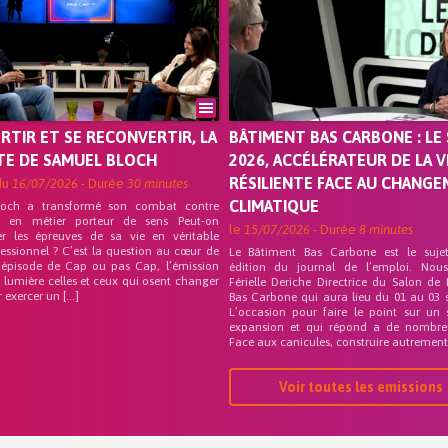
ORTIR ET SE RECONVERTIR, LA
BÂTIMENT BAS CARBONE : LE 
TE DE SAMUEL BLOCH
2026, ACCÉLÉRATEUR DE LA V
RÉSILIENTE FACE AU CHANG
du
16/07/2026
- Durée
30 minutes
CLIMATIQUE
loch a transformé son combat contre
on en métier porteur de sens Peut-on
le
15/07/2026
- Durée
8 minutes
er les épreuves de sa vie en véritable
fessionnel ? C’est la question au cœur de
Le Bâtiment Bas Carbone est le suje
 épisode de Cap ou pas Cap, l’émission
édition du journal de l’emploi. Nou
 lumière celles et ceux qui osent changer
Férielle Deriche Directrice du Salon de
r exercer un […]
Bas Carbone qui aura lieu du 01 au 03 
L’occasion pour faire le point sur un 
expansion et qui répond a de nombre
Face aux canicules, construire autrement 
Voir toutes les emissions