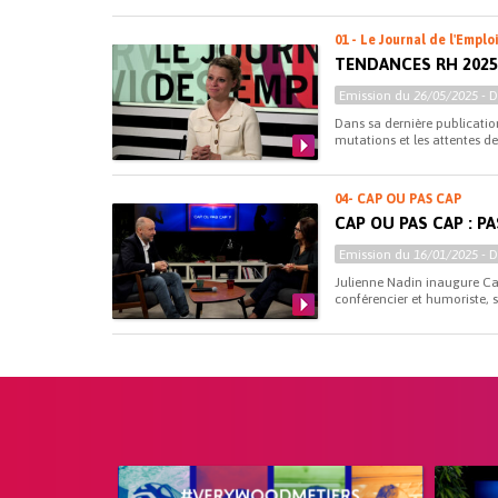
01 - Le Journal de l'Emplo
TENDANCES RH 2025
Emission du
26/05/2025
- 
Dans sa dernière publicati
mutations et les attentes de
04- CAP OU PAS CAP
CAP OU PAS CAP : 
Emission du
16/01/2025
- 
Julienne Nadin inaugure Ca
conférencier et humoriste, s