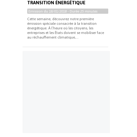
TRANSITION ÉNERGÉTIQUE
Emission du
18/01/2018
- Durée
25 minutes
Cette semaine, découvrez notre première
émission spéciale consacrée à la transition
énergétique. À l’heure où les citoyens, les
entreprises et les États doivent se mobiliser face
au réchauffement climatique,...