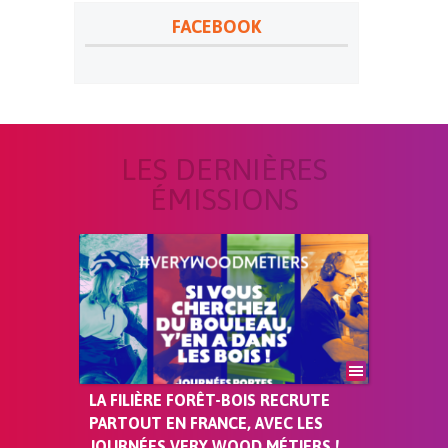
FACEBOOK
LES DERNIÈRES
ÉMISSIONS
LA FILIÈRE FORÊT-BOIS RECRUTE
PARTOUT EN FRANCE, AVEC LES
JOURNÉES VERY WOOD MÉTIERS !