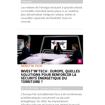
minutes
Les métiers de l’énergie évoluent à grande vitesse.
Le modèle centralisé laisse place à un système
plus décentralisé, intégrant solaire, éolien et
nouvelles capacités de flexibilité. Dans le
Journal...
INVEST'IN TECH
INVEST’IN’TECH : EUROPE, QUELLES
SOLUTIONS POUR RENFORCER LA
SÉCURITÉ ÉNERGÉTIQUE DU
TERRITOIRE ?
le
23/09/2024
- Durée
22 minutes
L’Europe fait actuellement face à de nombreuses
problématiques concernant sa sécurité
énergétique. En 2023, les importations
d’hydrocarbures en France ont atteint le record