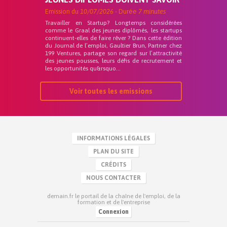
Emission du
10/07/2026
- Durée
7 minutes
Travailler en Startup? Longtemps considérées
comme le Graal des jeunes diplômés, les startups
continuent-elles de faire rêver ? Dans cette édition
du Journal de l’emploi, Gaultier Brun, Partner chez
199 Ventures, partage son regard sur l’attractivité
des jeunes pousses, leurs défis de recrutement et
les opportunités qu&rsquo...
Voir toutes les emissions
INFORMATIONS LÉGALES
PLAN DU SITE
CRÉDITS
NOUS CONTACTER
demain.fr le portail de la chaîne de l'emploi, de la
formation et de l'entreprise
Connexion