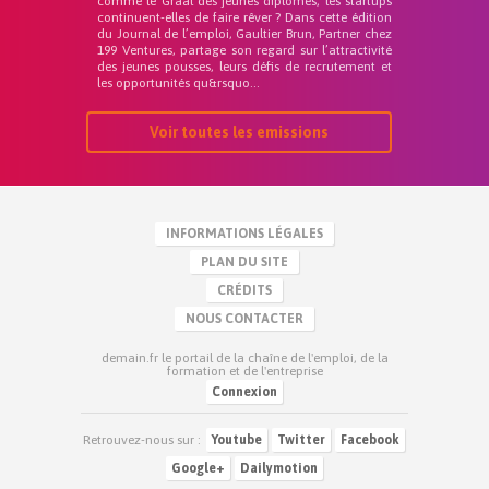
comme le Graal des jeunes diplômés, les startups
continuent-elles de faire rêver ? Dans cette édition
du Journal de l’emploi, Gaultier Brun, Partner chez
199 Ventures, partage son regard sur l’attractivité
des jeunes pousses, leurs défis de recrutement et
les opportunités qu&rsquo...
Voir toutes les emissions
INFORMATIONS LÉGALES
PLAN DU SITE
CRÉDITS
NOUS CONTACTER
demain.fr le portail de la chaîne de l'emploi, de la
formation et de l'entreprise
Connexion
Retrouvez-nous sur :
Youtube
Twitter
Facebook
Google+
Dailymotion