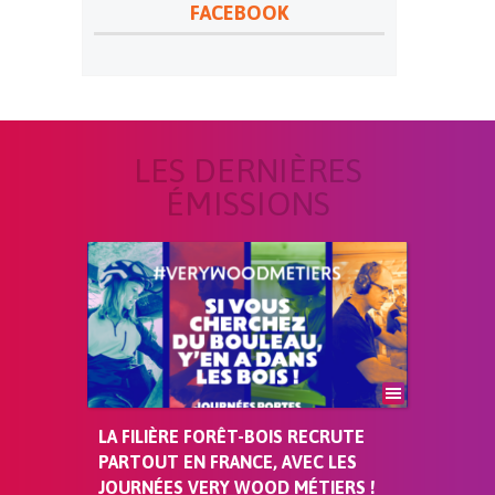
FACEBOOK
LES DERNIÈRES
ÉMISSIONS
LA FILIÈRE FORÊT-BOIS RECRUTE
PARTOUT EN FRANCE, AVEC LES
JOURNÉES VERY WOOD MÉTIERS !