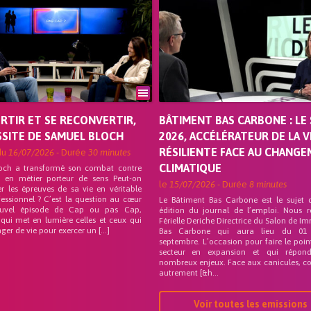
ORTIR ET SE RECONVERTIR,
BÂTIMENT BAS CARBONE : LE 
SSITE DE SAMUEL BLOCH
2026, ACCÉLÉRATEUR DE LA V
RÉSILIENTE FACE AU CHANG
du
16/07/2026
- Durée
30 minutes
CLIMATIQUE
och a transformé son combat contre
on en métier porteur de sens Peut-on
le
15/07/2026
- Durée
8 minutes
r les épreuves de sa vie en véritable
fessionnel ? C’est la question au cœur
Le Bâtiment Bas Carbone est le sujet 
uvel épisode de Cap ou pas Cap,
édition du journal de l’emploi. Nous 
 qui met en lumière celles et ceux qui
Férielle Deriche Directrice du Salon de Im
ger de vie pour exercer un […]
Bas Carbone qui aura lieu du 01
septembre. L’occasion pour faire le poin
secteur en expansion et qui répo
nombreux enjeux. Face aux canicules, co
autrement [&h...
Voir toutes les emissions