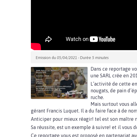
Emission du
05/04/2021
- Durée
5 minutes
Dans ce reportage vou
une SARL crée en 201
L’activité de cette e
nougats, de pain d’ép
ruche.
Mais surtout vous all
gérant Francis Luquet. Il a du faire face à de 
Anticiper pour mieux réagir! tel est son maître 
Sa réussite, est un exemple à suivre! et il vous 
Ce reportage vous est proposé en partenariat a