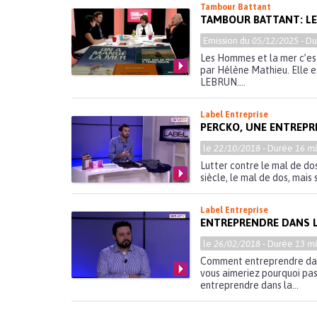
Tambour Battant
TAMBOUR BATTANT: LE
Emission du
05/12/2025
- D
Les Hommes et la mer c’es
par Hélène Mathieu. Elle 
LEBRUN....
Label Entreprise
PERCKO, UNE ENTREPR
le
22/10/2018
- Durée
16 mi
Lutter contre le mal de do
siècle, le mal de dos, mais 
Label Entreprise
ENTREPRENDRE DANS 
le
26/02/2018
- Durée
13 mi
Comment entreprendre dans
vous aimeriez pourquoi pas
entreprendre dans la...