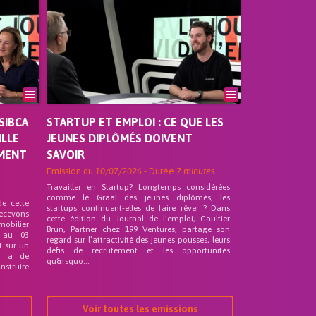
SIBCA
STARTUP ET EMPLOI : CE QUE LES
ILLE
JEUNES DIPLÔMÉS DOIVENT
EMENT
SAVOIR
Emission du
10/07/2026
- Durée
7 minutes
Travailler en Startup? Longtemps considérées
comme le Graal des jeunes diplômés, les
de cette
startups continuent-elles de faire rêver ? Dans
recevons
cette édition du Journal de l’emploi, Gaultier
mobilier
Brun, Partner chez 199 Ventures, partage son
 au 03
regard sur l’attractivité des jeunes pousses, leurs
t sur un
défis de recrutement et les opportunités
nd a de
qu&rsquo...
nstruire
Voir toutes les emissions