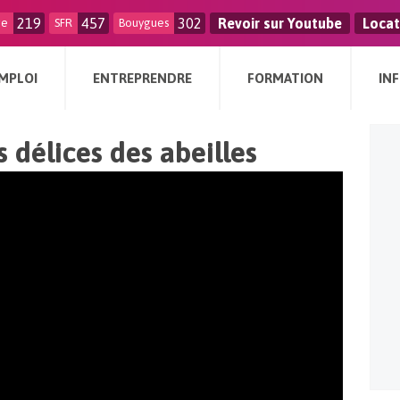
219
457
302
Revoir sur Youtube
Locat
ge
SFR
Bouygues
MPLOI
ENTREPRENDRE
FORMATION
IN
s délices des abeilles