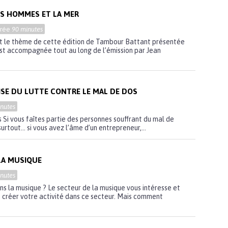
S HOMMES ET LA MER
urée
90 minutes
t le thème de cette édition de Tambour Battant présentée
est accompagnée tout au long de l’émission par Jean
ISE DU LUTTE CONTRE LE MAL DE DOS
nutes
s Si vous faîtes partie des personnes souffrant du mal de
surtout… si vous avez l’âme d’un entrepreneur,...
LA MUSIQUE
nutes
 la musique ? Le secteur de la musique vous intéresse et
 créer votre activité dans ce secteur. Mais comment