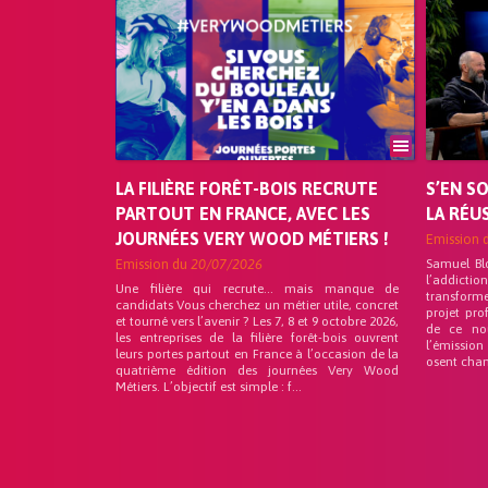
LA FILIÈRE FORÊT-BOIS RECRUTE
S’EN S
PARTOUT EN FRANCE, AVEC LES
LA RÉU
JOURNÉES VERY WOOD MÉTIERS !
Emission 
Emission du
20/07/2026
Samuel Bl
l’addicti
Une filière qui recrute… mais manque de
transforme
candidats Vous cherchez un métier utile, concret
projet pro
et tourné vers l’avenir ? Les 7, 8 et 9 octobre 2026,
de ce no
les entreprises de la filière forêt-bois ouvrent
l’émission
leurs portes partout en France à l’occasion de la
osent chan
quatrième édition des journées Very Wood
Métiers. L’objectif est simple : f...