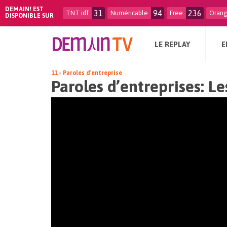
DEMAIN! EST
31
94
236
TNT idf
Numéricable
Free
Oran
DISPONIBLE SUR
LE REPLAY
E
11 - Paroles d'entreprise
Paroles d’entreprises: Le