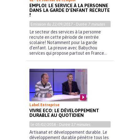
01 - Le Journal de l'Emploi
EMPLOI: LE SERVICE À LA PERSONNE
DANS LA GARDE D’ENFANT RECRUTE
!
Emission du
22/09/2017
- Durée
7 minutes
Le secteur des services à la personne
recrute en cette période de rentrée
scolaire! Notamment pour la garde
d’enfant. La preuve avec Babychou
services qui propose partout en France...
Label Entreprise
VIVRE ECO: LE DÉVELOPPEMENT
DURABLE AU QUOTIDIEN
le
05/02/2018
- Durée
17 minutes
Artisanat et développement durable. Le
développement durable pénètre tous les