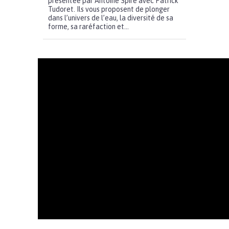
présentée par Antoine Spire avec Patrick
Tudoret. Ils vous proposent de plonger
dans l’univers de l’eau, la diversité de sa
forme, sa raréfaction et...