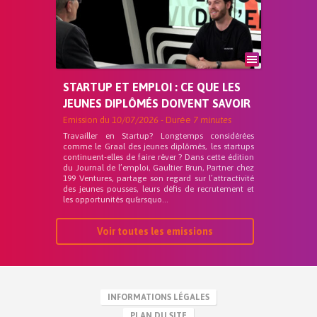
STARTUP ET EMPLOI : CE QUE LES
JEUNES DIPLÔMÉS DOIVENT SAVOIR
Emission du
10/07/2026
- Durée
7 minutes
Travailler en Startup? Longtemps considérées
comme le Graal des jeunes diplômés, les startups
continuent-elles de faire rêver ? Dans cette édition
du Journal de l’emploi, Gaultier Brun, Partner chez
199 Ventures, partage son regard sur l’attractivité
des jeunes pousses, leurs défis de recrutement et
les opportunités qu&rsquo...
Voir toutes les emissions
INFORMATIONS LÉGALES
PLAN DU SITE