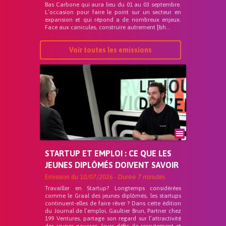
Bas Carbone qui aura lieu du 01 au 03 septembre.
L’occasion pour faire le point sur un secteur en
expansion et qui répond a de nombreux enjeux.
Face aux canicules, construire autrement [&h...
Voir toutes les emissions
STARTUP ET EMPLOI : CE QUE LES
JEUNES DIPLÔMÉS DOIVENT SAVOIR
Emission du
10/07/2026
- Durée
7 minutes
Travailler en Startup? Longtemps considérées
comme le Graal des jeunes diplômés, les startups
continuent-elles de faire rêver ? Dans cette édition
du Journal de l’emploi, Gaultier Brun, Partner chez
199 Ventures, partage son regard sur l’attractivité