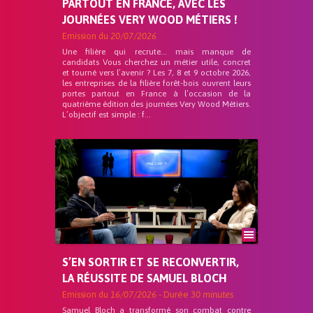
PARTOUT EN FRANCE, AVEC LES
JOURNÉES VERY WOOD MÉTIERS !
Emission du
20/07/2026
Une filière qui recrute… mais manque de
candidats Vous cherchez un métier utile, concret
et tourné vers l’avenir ? Les 7, 8 et 9 octobre 2026,
les entreprises de la filière forêt-bois ouvrent leurs
portes partout en France à l’occasion de la
quatrième édition des journées Very Wood Métiers.
L’objectif est simple : f...
S’EN SORTIR ET SE RECONVERTIR,
LA RÉUSSITE DE SAMUEL BLOCH
Emission du
16/07/2026
- Durée
30 minutes
Samuel Bloch a transformé son combat contre