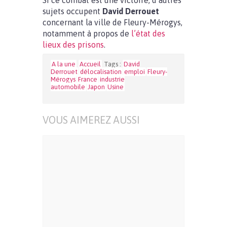
Si ce combat est une victoire, d’autres
sujets occupent
David Derrouet
concernant la ville de Fleury-Mérogys,
notamment à propos de
l’état des
lieux des prisons
.
A la une
Accueil
Tags :
David
Derrouet
délocalisation
emploi
Fleury-
Mérogys
France
industrie
automobile
Japon
Usine
VOUS AIMEREZ AUSSI