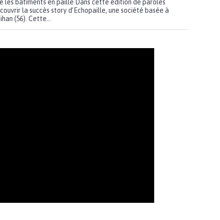
e les bâtiments en paille Dans cette édition de paroles
couvrir la succès story d’Echopaille, une société basée à
an (56). Cette...