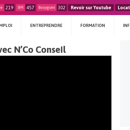
219
457
302
Revoir sur Youtube
Locat
ge
SFR
Bouygues
MPLOI
ENTREPRENDRE
FORMATION
IN
vec N’Co Conseil