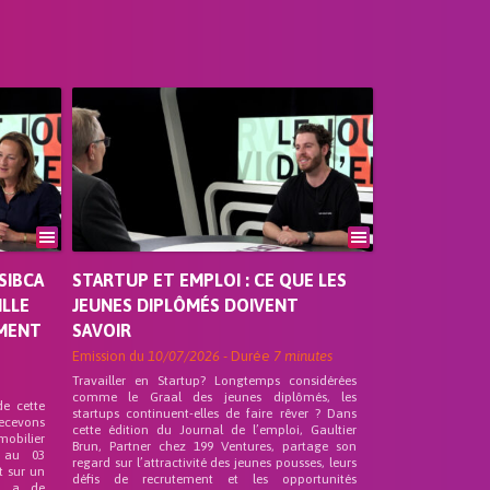
SIBCA
STARTUP ET EMPLOI : CE QUE LES
ILLE
JEUNES DIPLÔMÉS DOIVENT
EMENT
SAVOIR
Emission du
10/07/2026
- Durée
7 minutes
Travailler en Startup? Longtemps considérées
comme le Graal des jeunes diplômés, les
de cette
startups continuent-elles de faire rêver ? Dans
recevons
cette édition du Journal de l’emploi, Gaultier
mobilier
Brun, Partner chez 199 Ventures, partage son
 au 03
regard sur l’attractivité des jeunes pousses, leurs
t sur un
défis de recrutement et les opportunités
nd a de