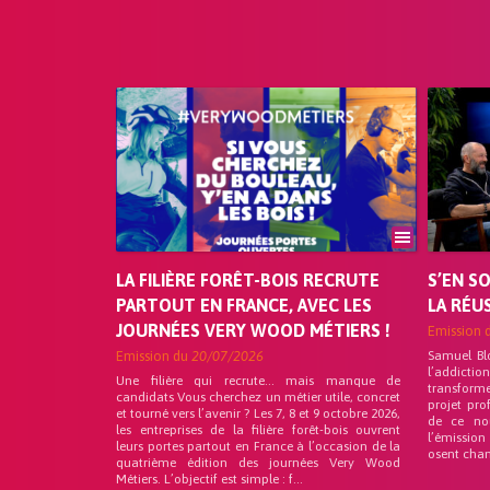
LA FILIÈRE FORÊT-BOIS RECRUTE
S’EN S
PARTOUT EN FRANCE, AVEC LES
LA RÉU
JOURNÉES VERY WOOD MÉTIERS !
Emission 
Emission du
20/07/2026
Samuel Bl
l’addicti
Une filière qui recrute… mais manque de
transforme
candidats Vous cherchez un métier utile, concret
projet pro
et tourné vers l’avenir ? Les 7, 8 et 9 octobre 2026,
de ce no
les entreprises de la filière forêt-bois ouvrent
l’émission
leurs portes partout en France à l’occasion de la
osent chan
quatrième édition des journées Very Wood
Métiers. L’objectif est simple : f...