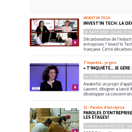
INVEST'IN TECH
INVEST’IN TECH: LA D
le
04/07/2023
- Durée
20 mi
Décarbonation de l’industr
entreprises ? Invest’In Tec
française. Cette décarbonat
T’inquiète… je gère
« T’INQUIÈTE… JE GÈR
le
27/09/2018
- Durée
4 min
Awakeful, un projet d’app
Laurent, désigner a lancé 
développer sa concentratio
11 - Paroles d'entreprise
PAROLES D’ENTREPRISE 
LES ÉTAGES!
Emission du
04/01/2021
- D