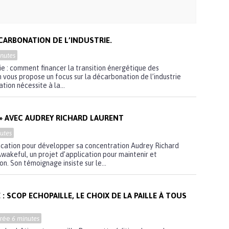
ÉCARBONATION DE L’INDUSTRIE.
nutes
ie : comment financer la transition énergétique des
h vous propose un focus sur la décarbonation de l’industrie
ion nécessite à la...
E » AVEC AUDREY RICHARD LAURENT
utes
lication pour développer sa concentration Audrey Richard
Awakeful, un projet d’application pour maintenir et
n. Son témoignage insiste sur le...
: SCOP ECHOPAILLE, LE CHOIX DE LA PAILLE À TOUS
urée
6 minutes