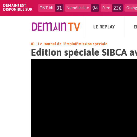
DEMAIN! EST
31
94
236
TNT idf
Numéricable
Free
Oran
DISPONIBLE SUR
LE REPLAY
E
01 - Le Journal de l'Emploi
Emission spéciale
Edition spéciale SIBCA a