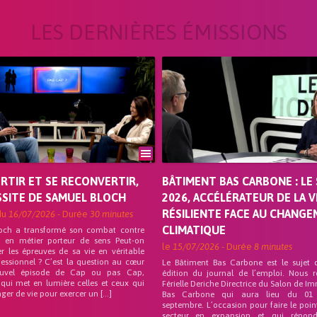
LES DERNIÈRES ÉMISSIONS
ORTIR ET SE RECONVERTIR,
BÂTIMENT BAS CARBONE : LE 
SSITE DE SAMUEL BLOCH
2026, ACCÉLÉRATEUR DE LA V
RÉSILIENTE FACE AU CHANG
du
16/07/2026
- Durée
30 minutes
CLIMATIQUE
och a transformé son combat contre
on en métier porteur de sens Peut-on
le
15/07/2026
- Durée
8 minutes
r les épreuves de sa vie en véritable
fessionnel ? C’est la question au cœur
Le Bâtiment Bas Carbone est le sujet 
uvel épisode de Cap ou pas Cap,
édition du journal de l’emploi. Nous 
 qui met en lumière celles et ceux qui
Férielle Deriche Directrice du Salon de Im
ger de vie pour exercer un […]
Bas Carbone qui aura lieu du 01
septembre. L’occasion pour faire le poin
secteur en expansion et qui répo