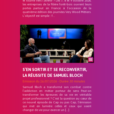
et tourné vers l’avenir ? Les 7, 8 et 9 octobre 2026,
les entreprises de la filière forêt-bois ouvrent leurs
portes partout en France à l’occasion de la
quatrième édition des journées Very Wood Métiers.
L’objectif est simple : f...
S’EN SORTIR ET SE RECONVERTIR,
LA RÉUSSITE DE SAMUEL BLOCH
Emission du
16/07/2026
- Durée
30 minutes
Samuel Bloch a transformé son combat contre
l’addiction en métier porteur de sens Peut-on
transformer les épreuves de sa vie en véritable
projet professionnel ? C’est la question au cœur de
ce nouvel épisode de Cap ou pas Cap, l’émission
qui met en lumière celles et ceux qui osent
changer de vie pour exercer un […]