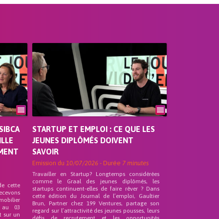
SIBCA
STARTUP ET EMPLOI : CE QUE LES
ILLE
JEUNES DIPLÔMÉS DOIVENT
EMENT
SAVOIR
Emission du
10/07/2026
- Durée
7 minutes
Travailler en Startup? Longtemps considérées
comme le Graal des jeunes diplômés, les
de cette
startups continuent-elles de faire rêver ? Dans
recevons
cette édition du Journal de l’emploi, Gaultier
mobilier
Brun, Partner chez 199 Ventures, partage son
 au 03
regard sur l’attractivité des jeunes pousses, leurs
t sur un
défis de recrutement et les opportunités