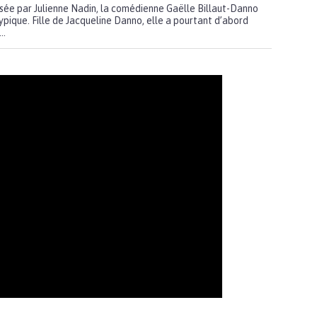
sée par Julienne Nadin, la comédienne Gaëlle Billaut-Danno
ypique. Fille de Jacqueline Danno, elle a pourtant d’abord
..