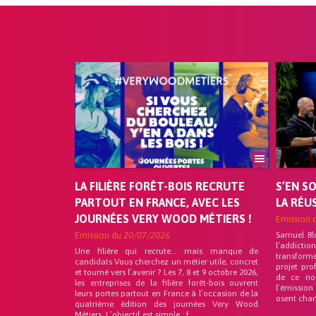
LA FILIÈRE FORÊT-BOIS RECRUTE
S’EN S
PARTOUT EN FRANCE, AVEC LES
LA RÉU
JOURNÉES VERY WOOD MÉTIERS !
Emission 
Emission du
20/07/2026
Samuel Bl
l’addicti
Une filière qui recrute… mais manque de
transforme
candidats Vous cherchez un métier utile, concret
projet pro
et tourné vers l’avenir ? Les 7, 8 et 9 octobre 2026,
de ce no
les entreprises de la filière forêt-bois ouvrent
l’émission
leurs portes partout en France à l’occasion de la
osent chan
quatrième édition des journées Very Wood
Métiers. L’objectif est simple : f...