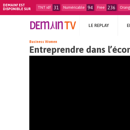
DEMAIN! EST
31
94
236
TNT idf
Numéricable
Free
Oran
DISPONIBLE SUR
LE REPLAY
E
Business Women
Entreprendre dans l’écon