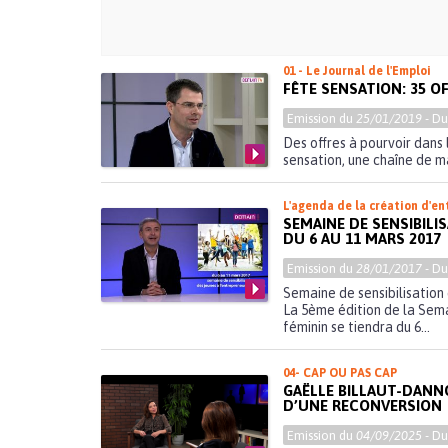
01 - Le Journal de l'Emploi
FÊTE SENSATION: 35 O
Emission du
25/01/2019
- D
Des offres à pourvoir dans 
sensation, une chaîne de ma
L'agenda de la création d'en
SEMAINE DE SENSIBILI
DU 6 AU 11 MARS 2017
Emission du
28/01/2017
- D
Semaine de sensibilisation 
La 5ème édition de la Sema
féminin se tiendra du 6...
04- CAP OU PAS CAP
GAËLLE BILLAUT-DANNO
D’UNE RECONVERSION
Emission du
04/09/2025
- D