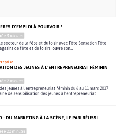
FFRES D’EMPLOI À POURVOIR !
urée
5 minutes
le secteur de la fête et du loisir avec Fête Sensation Fête
gasins de fête et de loisirs, ouvre son...
treprise
SATION DES JEUNES À L’ENTREPRENEURIAT FÉMININ
urée
2 minutes
des jeunes à l’entrepreneuriat féminin du 6 au 11 mars 2017
ine de sensibilisation des jeunes à l’entrepreneuriat
 : DU MARKETING À LA SCÈNE, LE PARI RÉUSSI
urée
21 minutes