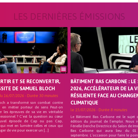
LES DERNIÈRES ÉMISSIONS
ORTIR ET SE RECONVERTIR,
BÂTIMENT BAS CARBONE : LE 
SSITE DE SAMUEL BLOCH
2026, ACCÉLÉRATEUR DE LA V
RÉSILIENTE FACE AU CHANG
du
16/07/2026
- Durée
30 minutes
CLIMATIQUE
och a transformé son combat contre
on en métier porteur de sens Peut-on
le
15/07/2026
- Durée
8 minutes
r les épreuves de sa vie en véritable
fessionnel ? C’est la question au cœur
Le Bâtiment Bas Carbone est le sujet 
uvel épisode de Cap ou pas Cap,
édition du journal de l’emploi. Nous 
 qui met en lumière celles et ceux qui
Férielle Deriche Directrice du Salon de Im
ger de vie pour exercer un […]
Bas Carbone qui aura lieu du 01
septembre. L’occasion pour faire le poin