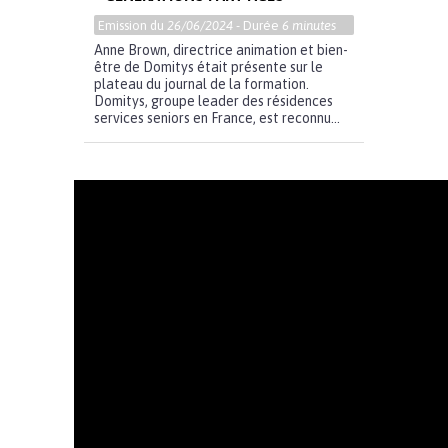
Emission du
26/06/2024
- Durée
6 minutes
Anne Brown, directrice animation et bien-
être de Domitys était présente sur le
plateau du journal de la formation.
Domitys, groupe leader des résidences
services seniors en France, est reconnu...