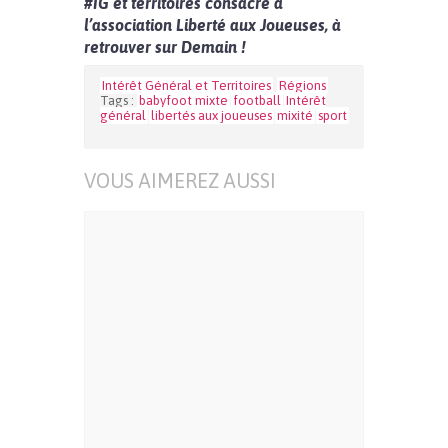
#IG et territoires consacré à
l’association Liberté aux Joueuses, à
retrouver sur Demain !
Intérêt Général et Territoires
Régions
Tags :
babyfoot mixte
football
Intérêt
général
libertés aux joueuses
mixité
sport
VOUS AIMEREZ AUSSI