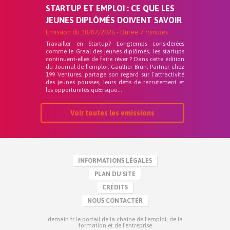
STARTUP ET EMPLOI : CE QUE LES
JEUNES DIPLÔMÉS DOIVENT SAVOIR
Emission du
10/07/2026
- Durée
7 minutes
Travailler en Startup? Longtemps considérées
comme le Graal des jeunes diplômés, les startups
continuent-elles de faire rêver ? Dans cette édition
du Journal de l’emploi, Gaultier Brun, Partner chez
199 Ventures, partage son regard sur l’attractivité
des jeunes pousses, leurs défis de recrutement et
les opportunités qu&rsquo...
Voir toutes les emissions
INFORMATIONS LÉGALES
PLAN DU SITE
CRÉDITS
NOUS CONTACTER
demain.fr le portail de la chaîne de l'emploi, de la
formation et de l'entreprise