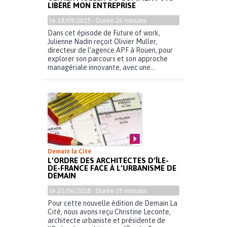
LIBÉRÉ MON ENTREPRISE
le
18/09/2025
- Durée
26 minutes
Dans cet épisode de Future of work,
Julienne Nadin reçoit Olivier Muller,
directeur de l’agence APF à Rouen, pour
explorer son parcours et son approche
managériale innovante, avec une...
Demain la Cité
L’ORDRE DES ARCHITECTES D’ÎLE-
DE-FRANCE FACE À L’URBANISME DE
DEMAIN
le
21/06/2018
- Durée
25 minutes
Pour cette nouvelle édition de Demain La
Cité, nous avons reçu Christine Leconte,
architecte urbaniste et présidente de