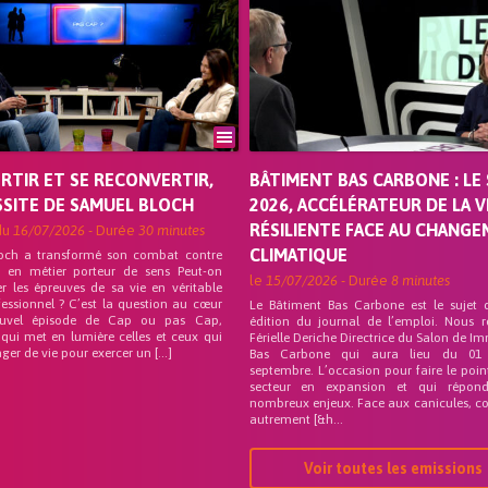
ORTIR ET SE RECONVERTIR,
BÂTIMENT BAS CARBONE : LE 
SSITE DE SAMUEL BLOCH
2026, ACCÉLÉRATEUR DE LA V
RÉSILIENTE FACE AU CHANG
du
16/07/2026
- Durée
30 minutes
CLIMATIQUE
och a transformé son combat contre
on en métier porteur de sens Peut-on
le
15/07/2026
- Durée
8 minutes
r les épreuves de sa vie en véritable
fessionnel ? C’est la question au cœur
Le Bâtiment Bas Carbone est le sujet 
uvel épisode de Cap ou pas Cap,
édition du journal de l’emploi. Nous 
 qui met en lumière celles et ceux qui
Férielle Deriche Directrice du Salon de Im
ger de vie pour exercer un […]
Bas Carbone qui aura lieu du 01
septembre. L’occasion pour faire le poin
secteur en expansion et qui répo
nombreux enjeux. Face aux canicules, co
autrement [&h...
Voir toutes les emissions