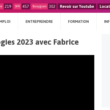
219
457
302
Revoir sur Youtube
Locat
ge
SFR
Bouygues
MPLOI
ENTREPRENDRE
FORMATION
IN
gies 2023 avec Fabrice