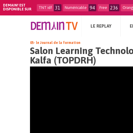
DEMAIN! EST
31
94
236
TNT idf
Numéricable
Free
Oran
DISPONIBLE SUR
LE REPLAY
E
05- le Journal de la formation
Salon Learning Technolo
Kalfa (TOPDRH)