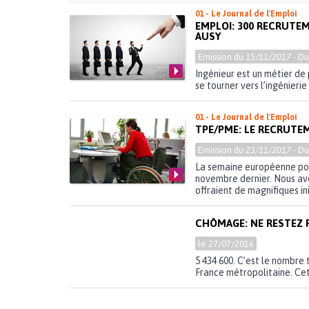
01 - Le Journal de l'Emploi
EMPLOI: 300 RECRUTE
AUSY
Emission du
15/11/2017
- D
Ingénieur est un métier de 
se tourner vers l’ingénierie 
01 - Le Journal de l'Emploi
TPE/PME: LE RECRUTE
Emission du
23/11/2017
- D
La semaine européenne pou
novembre dernier. Nous avo
offraient de magnifiques init
CHÔMAGE: NE RESTEZ 
le 27/07/2016
5 434 600. C’est le nombre 
France métropolitaine. Cet