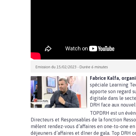
Emission du
15/02/2023
- Durée
6 minutes
Fabrice Kalfa, organ
spéciale Learning Tec
apporte son regard su
digitale dans le sect
DRH face aux nouvell
TOPDRH est un évène
Directeurs et Responsables de la fonction Ress
mêlent rendez-vous d’affaires en one-to-one en r
déjeuners d’affaires et dîner de gala. Top DRH o