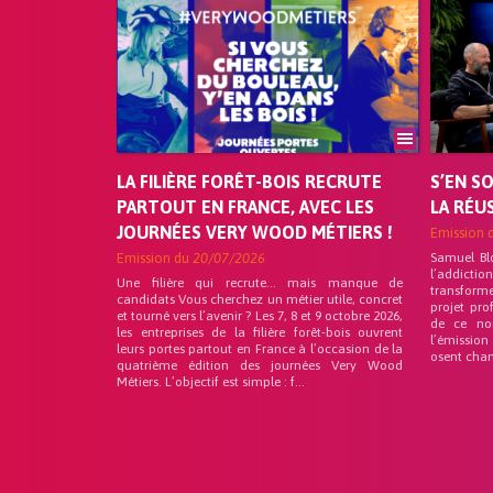
LA FILIÈRE FORÊT-BOIS RECRUTE
S’EN S
PARTOUT EN FRANCE, AVEC LES
LA RÉU
JOURNÉES VERY WOOD MÉTIERS !
Emission 
Emission du
20/07/2026
Samuel Bl
l’addicti
Une filière qui recrute… mais manque de
transforme
candidats Vous cherchez un métier utile, concret
projet pro
et tourné vers l’avenir ? Les 7, 8 et 9 octobre 2026,
de ce no
les entreprises de la filière forêt-bois ouvrent
l’émission
leurs portes partout en France à l’occasion de la
osent chan
quatrième édition des journées Very Wood
Métiers. L’objectif est simple : f...