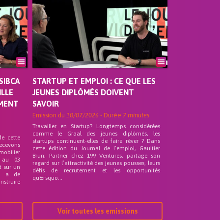
SIBCA
STARTUP ET EMPLOI : CE QUE LES
ILLE
JEUNES DIPLÔMÉS DOIVENT
EMENT
SAVOIR
Emission du
10/07/2026
- Durée
7 minutes
Travailler en Startup? Longtemps considérées
comme le Graal des jeunes diplômés, les
de cette
startups continuent-elles de faire rêver ? Dans
recevons
cette édition du Journal de l’emploi, Gaultier
mobilier
Brun, Partner chez 199 Ventures, partage son
 au 03
regard sur l’attractivité des jeunes pousses, leurs
t sur un
défis de recrutement et les opportunités
nd a de
qu&rsquo...
nstruire
Voir toutes les emissions