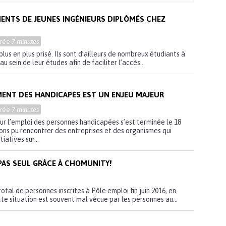
MENTS DE JEUNES INGÉNIEURS DIPLÔMÉS CHEZ
urée
7 minutes
plus en plus prisé. Ils sont d’ailleurs de nombreux étudiants à
au sein de leur études afin de faciliter l’accès...
MENT DES HANDICAPÉS EST UN ENJEU MAJEUR
urée
7 minutes
r l’emploi des personnes handicapées s’est terminée le 18
ns pu rencontrer des entreprises et des organismes qui
iatives sur...
PAS SEUL GRÂCE À CHOMUNITY!
total de personnes inscrites à Pôle emploi fin juin 2016, en
te situation est souvent mal vécue par les personnes au...