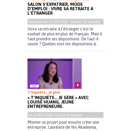
SALON S’EXPATRIER, MODE
D’EMPLOI : VIVRE SA RETRAITE À
L’ÉTRANGER
Emission du
13/05/2022
- Durée
52 minutes
Vivre sa retraite à l’étranger c’est le
souhait de plus en plus de français. Mais il
faut prendre ses dispositions. De faut-il
savoir ? Quelles sont les dispositions à...
T’inquiète… je gère
« T’INQUIÈTE… JE GÈRE » AVEC
LOUISE HUANG, JEUNE
ENTREPRENEURE.
le
17/05/2018
- Durée
6 minutes
Monter un projet pour ensuite créer une
entreprise. Lauréate de Yes Akademia,