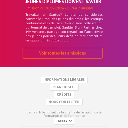
JEUNES DIPLÔMÉS DOIVENT SAVOIR
Emission du
10/07/2026
- Durée
7 minutes
Travailler en Startup? Longtemps considérées
comme le Graal des jeunes diplômés, les startups
continuent-elles de faire rêver ? Dans cette édition
du Journal de l’emploi, Gaultier Brun, Partner chez
199 Ventures, partage son regard sur l’attractivité
des jeunes pousses, leurs défis de recrutement et
les opportunités qu&rsquo...
Voir toutes les emissions
INFORMATIONS LÉGALES
PLAN DU SITE
CRÉDITS
NOUS CONTACTER
demain.fr le portail de la chaîne de l'emploi, de la
formation et de l'entreprise
Connexion