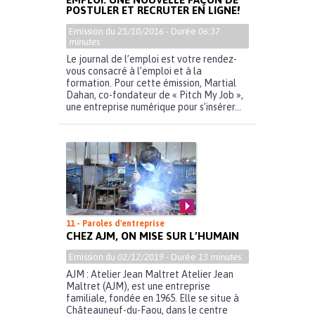
POSTULER ET RECRUTER EN LIGNE!
Emission du
25/10/2016
- Durée
06:37
minutes
Le journal de l’emploi est votre rendez-
vous consacré à l’emploi et à la
formation. Pour cette émission, Martial
Dahan, co-fondateur de « Pitch My Job »,
une entreprise numérique pour s’insérer...
11 - Paroles d'entreprise
CHEZ AJM, ON MISE SUR L’HUMAIN
Emission du
02/12/2019
- Durée
13 minutes
AJM : Atelier Jean Maltret Atelier Jean
Maltret (AJM), est une entreprise
familiale, fondée en 1965. Elle se situe à
Châteauneuf-du-Faou, dans le centre