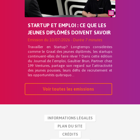
STARTUP ET EMPLOI : CE QUE LES
JEUNES DIPLÔMÉS DOIVENT SAVOIR
Emission du
10/07/2026
- Durée
7 minutes
Travailler en Startup? Longtemps considérées
comme le Graal des jeunes diplômés, les startups
continuent-elles de faire rêver ? Dans cette édition
du Journal de l’emploi, Gaultier Brun, Partner chez
199 Ventures, partage son regard sur l’attractivité
des jeunes pousses, leurs défis de recrutement et
les opportunités qu&rsquo...
Voir toutes les emissions
INFORMATIONS LÉGALES
PLAN DU SITE
CRÉDITS