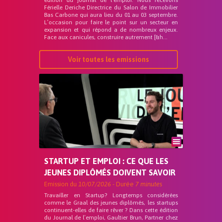
édition du journal de l’emploi. Nous recevons
Férielle Deriche Directrice du Salon de Immobilier
Bas Carbone qui aura lieu du 01 au 03 septembre.
L’occasion pour faire le point sur un secteur en
expansion et qui répond a de nombreux enjeux.
Face aux canicules, construire autrement [&h...
Voir toutes les emissions
STARTUP ET EMPLOI : CE QUE LES
JEUNES DIPLÔMÉS DOIVENT SAVOIR
Emission du
10/07/2026
- Durée
7 minutes
Travailler en Startup? Longtemps considérées
comme le Graal des jeunes diplômés, les startups
continuent-elles de faire rêver ? Dans cette édition
du Journal de l’emploi, Gaultier Brun, Partner chez