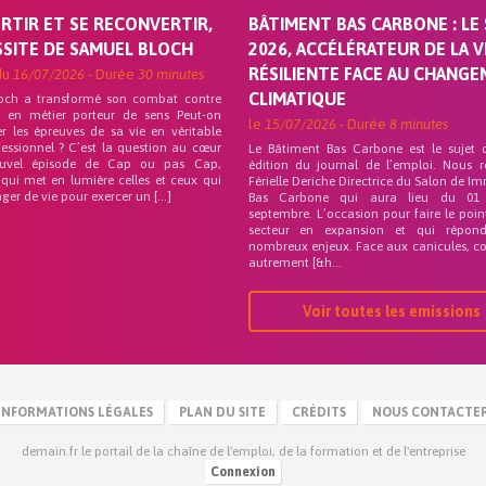
ORTIR ET SE RECONVERTIR,
BÂTIMENT BAS CARBONE : LE 
SSITE DE SAMUEL BLOCH
2026, ACCÉLÉRATEUR DE LA V
RÉSILIENTE FACE AU CHANG
du
16/07/2026
- Durée
30 minutes
CLIMATIQUE
och a transformé son combat contre
on en métier porteur de sens Peut-on
le
15/07/2026
- Durée
8 minutes
r les épreuves de sa vie en véritable
fessionnel ? C’est la question au cœur
Le Bâtiment Bas Carbone est le sujet 
uvel épisode de Cap ou pas Cap,
édition du journal de l’emploi. Nous 
 qui met en lumière celles et ceux qui
Férielle Deriche Directrice du Salon de Im
ger de vie pour exercer un […]
Bas Carbone qui aura lieu du 01
septembre. L’occasion pour faire le poin
secteur en expansion et qui répo
nombreux enjeux. Face aux canicules, co
autrement [&h...
Voir toutes les emissions
INFORMATIONS LÉGALES
PLAN DU SITE
CRÉDITS
NOUS CONTACTE
demain.fr le portail de la chaîne de l'emploi, de la formation et de l'entreprise
Connexion