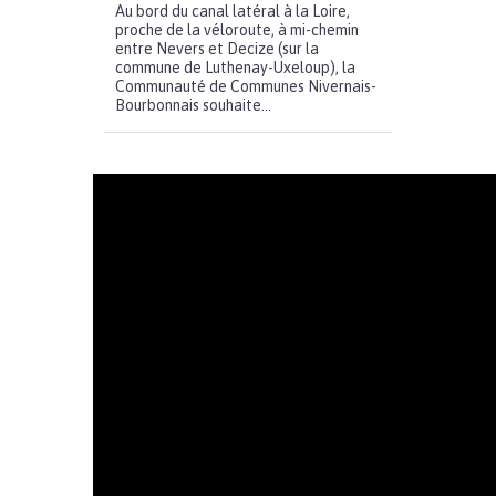
Au bord du canal latéral à la Loire,
proche de la véloroute, à mi-chemin
entre Nevers et Decize (sur la
commune de Luthenay-Uxeloup), la
Communauté de Communes Nivernais-
Bourbonnais souhaite...