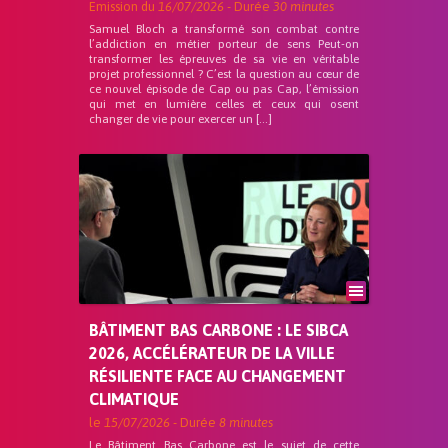
Emission du
16/07/2026
- Durée
30 minutes
Samuel Bloch a transformé son combat contre
l’addiction en métier porteur de sens Peut-on
transformer les épreuves de sa vie en véritable
projet professionnel ? C’est la question au cœur de
ce nouvel épisode de Cap ou pas Cap, l’émission
qui met en lumière celles et ceux qui osent
changer de vie pour exercer un […]
BÂTIMENT BAS CARBONE : LE SIBCA
2026, ACCÉLÉRATEUR DE LA VILLE
RÉSILIENTE FACE AU CHANGEMENT
CLIMATIQUE
le
15/07/2026
- Durée
8 minutes
Le Bâtiment Bas Carbone est le sujet de cette