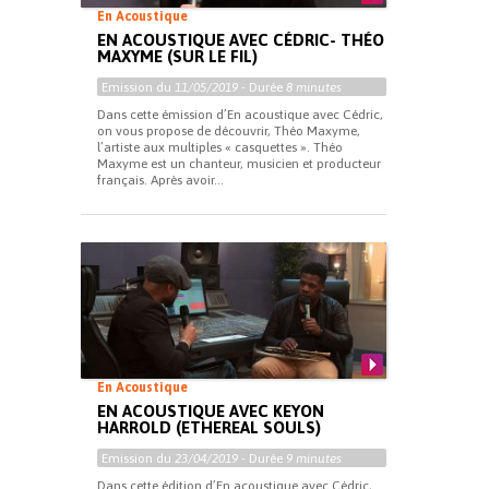
En Acoustique
EN ACOUSTIQUE AVEC CÉDRIC- THÉO
MAXYME (SUR LE FIL)
Emission du
11/05/2019
- Durée
8 minutes
Dans cette émission d’En acoustique avec Cédric,
on vous propose de découvrir, Théo Maxyme,
l’artiste aux multiples « casquettes ». Théo
Maxyme est un chanteur, musicien et producteur
français. Après avoir...
En Acoustique
EN ACOUSTIQUE AVEC KEYON
HARROLD (ETHEREAL SOULS)
Emission du
23/04/2019
- Durée
9 minutes
Dans cette édition d’En acoustique avec Cédric,