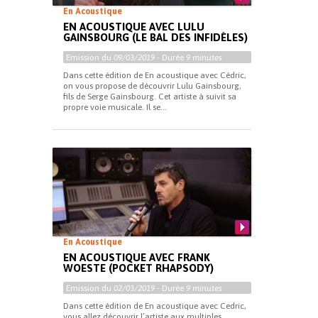
En Acoustique
EN ACOUSTIQUE AVEC LULU
GAINSBOURG (LE BAL DES INFIDÈLES)
Emission du
09/03/2019
- Durée
9 minutes
Dans cette édition de En acoustique avec Cédric,
on vous propose de découvrir Lulu Gainsbourg,
fils de Serge Gainsbourg. Cet artiste à suivit sa
propre voie musicale. Il se...
En Acoustique
EN ACOUSTIQUE AVEC FRANK
WOESTE (POCKET RHAPSODY)
Emission du
02/03/2019
- Durée
9 minutes
Dans cette édition de En acoustique avec Cedric,
vous allez découvrir l’artiste aux multiples