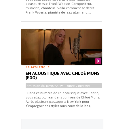
« casquettes »: Frank Woeste. Compositeur,
musicien, chanteur…Voilà comment se décrit
Frank Woeste, pianiste de jazz allemand....
En Acoustique
EN ACOUSTIQUE AVEC CHLOÉ MONS
(EGO)
Emission du
09/02/2019
- Durée
9 minutes
Dans ce numéro de En acoustique avec Cédric,
vous allez plonger dans l’univers de Chloé Mons.
Après plusieurs passages à New-York pour
s’imprégner des styles musicaux de là-bas,...