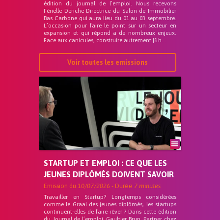
édition du journal de l’emploi. Nous recevons
Férielle Deriche Directrice du Salon de Immobilier
Bas Carbone qui aura lieu du 01 au 03 septembre.
L’occasion pour faire le point sur un secteur en
expansion et qui répond a de nombreux enjeux.
Face aux canicules, construire autrement [&h...
Voir toutes les emissions
STARTUP ET EMPLOI : CE QUE LES
JEUNES DIPLÔMÉS DOIVENT SAVOIR
Emission du
10/07/2026
- Durée
7 minutes
Travailler en Startup? Longtemps considérées
comme le Graal des jeunes diplômés, les startups
continuent-elles de faire rêver ? Dans cette édition
du Journal de l’emploi, Gaultier Brun, Partner chez