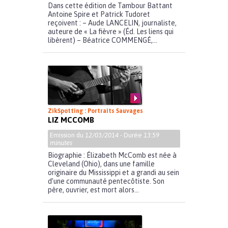
Dans cette édition de Tambour Battant
Antoine Spire et Patrick Tudoret
reçoivent : – Aude LANCELIN, journaliste,
auteure de « La fièvre » (Éd. Les liens qui
libèrent) – Béatrice COMMENGÉ,...
ZikSpotting : Portraits Sauvages
LIZ MCCOMB
Emission du
12/03/2014
- Durée
13:59
minutes
Biographie : Élizabeth McComb est née à
Cleveland (Ohio), dans une famille
originaire du Mississippi et a grandi au sein
d’une communauté pentecôtiste. Son
père, ouvrier, est mort alors...