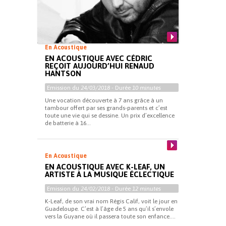
En Acoustique
EN ACOUSTIQUE AVEC CÉDRIC
REÇOIT AUJOURD’HUI RENAUD
HANTSON
Emission du
24/03/2018
- Durée
10 minutes
Une vocation découverte à 7 ans grâce à un
tambour offert par ses grands-parents et c’est
toute une vie qui se dessine. Un prix d’excellence
de batterie à 16...
En Acoustique
EN ACOUSTIQUE AVEC K-LEAF, UN
ARTISTE À LA MUSIQUE ÉCLECTIQUE
Emission du
24/02/2018
- Durée
12 minutes
K-Leaf, de son vrai nom Régis Calif, voit le jour en
Guadeloupe. C’est à l’âge de 5 ans qu’il s’envole
vers la Guyane où il passera toute son enfance....