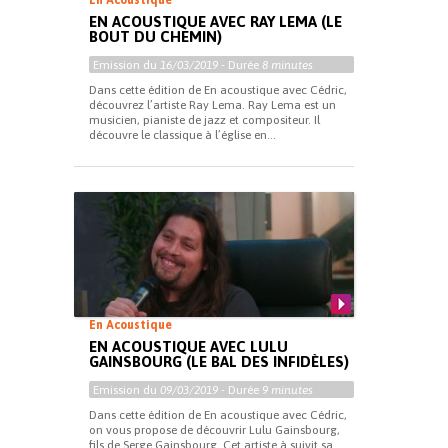
En Acoustique
EN ACOUSTIQUE AVEC RAY LEMA (LE
BOUT DU CHEMIN)
Emission du
16/03/2019
- Durée
8 minutes
Dans cette édition de En acoustique avec Cédric,
découvrez l’artiste Ray Lema. Ray Lema est un
musicien, pianiste de jazz et compositeur. Il
découvre le classique à l’église en...
En Acoustique
EN ACOUSTIQUE AVEC LULU
GAINSBOURG (LE BAL DES INFIDÈLES)
Emission du
09/03/2019
- Durée
9 minutes
Dans cette édition de En acoustique avec Cédric,
on vous propose de découvrir Lulu Gainsbourg,
fils de Serge Gainsbourg. Cet artiste à suivit sa