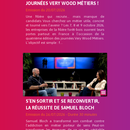
JOURNÉES VERY WOOD MÉTIERS !
Emission du
20/07/2026
Une filière qui recrute… mais manque de
candidats Vous cherchez un métier utile, concret
et tourné vers l’avenir ? Les 7, 8 et 9 octobre 2026,
les entreprises de la filière forêt-bois ouvrent leurs
portes partout en France à l’occasion de la
quatrième édition des journées Very Wood Métiers.
L’objectif est simple : f...
S’EN SORTIR ET SE RECONVERTIR,
LA RÉUSSITE DE SAMUEL BLOCH
Emission du
16/07/2026
- Durée
30 minutes
Samuel Bloch a transformé son combat contre
l’addiction en métier porteur de sens Peut-on
transformer les épreuves de sa vie en véritable