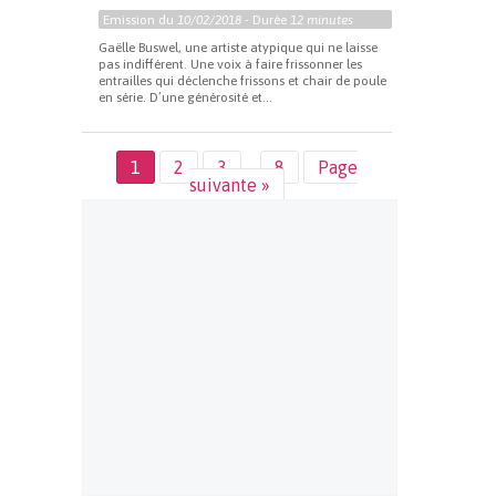
Emission du
10/02/2018
- Durée
12 minutes
Gaëlle Buswel, une artiste atypique qui ne laisse
pas indifférent. Une voix à faire frissonner les
entrailles qui déclenche frissons et chair de poule
en série. D’une générosité et...
1
2
3
…
8
Page
suivante »