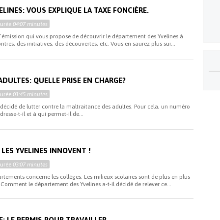
ELINES: VOUS EXPLIQUE LA TAXE FONCIÈRE.
Durée
04:07 minutes
, l’émission qui vous propose de découvrir le département des Yvelines à
ontres, des initiatives, des découvertes, etc. Vous en saurez plus sur...
ADULTES: QUELLE PRISE EN CHARGE?
Durée
01:45 minutes
décidé de lutter contre la maltraitance des adultes. Pour cela, un numéro
resse-t-il et à qui permet-il de...
LES YVELINES INNOVENT !
Durée
03:07 minutes
rtements concerne les collèges. Les milieux scolaires sont de plus en plus
 Comment le département des Yvelines a-t-il décidé de relever ce...
: LE PERMIS POUR TRAVAILLER