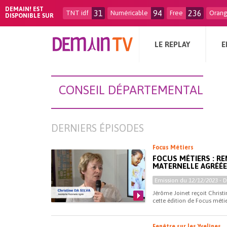
DEMAIN! EST
31
94
236
TNT idf
Numéricable
Free
Oran
DISPONIBLE SUR
LE REPLAY
E
CONSEIL DÉPARTEMENTAL
DERNIERS ÉPISODES
Focus Métiers
FOCUS MÉTIERS : RE
MATERNELLE AGRÉÉ
Emission du
12/12/2023
- 
Jérôme Joinet reçoit Christ
cette édition de Focus métier
Fenêtre sur les Yvelines