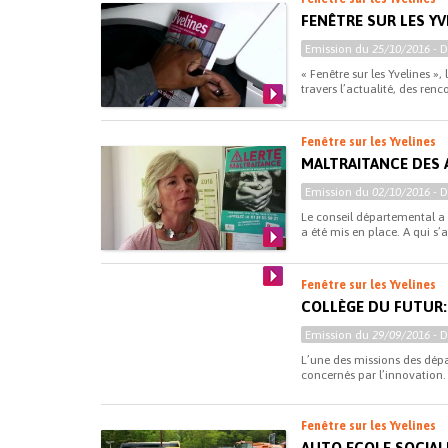
FENÊTRE SUR LES YV
Emission du
25/10/2016
- 
« Fenêtre sur les Yvelines »
travers l’actualité, des renc
Fenêtre sur les Yvelines
MALTRAITANCE DES 
Emission du
02/10/2016
- 
Le conseil départemental a 
a été mis en place. A qui s’ad
Fenêtre sur les Yvelines
COLLÈGE DU FUTUR: 
Emission du
29/09/2016
- 
L’une des missions des dépa
concernés par l’innovation.
Fenêtre sur les Yvelines
AUTO ECOLE SOCIALE