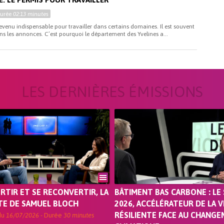
Durée
02:13 minutes
evenu indispensable pour travailler dans certains domaines. Il est souvent
 les annonces. C’est pourquoi le département des Yvelines a...
LES DERNIÈRES ÉMISSIONS
ORTIR ET SE RECONVERTIR, LA
BÂTIMENT BAS CARBONE : LE 
TE DE SAMUEL BLOCH
2026, ACCÉLÉRATEUR DE LA V
RÉSILIENTE FACE AU CHANG
du
16/07/2026
- Durée
30 minutes