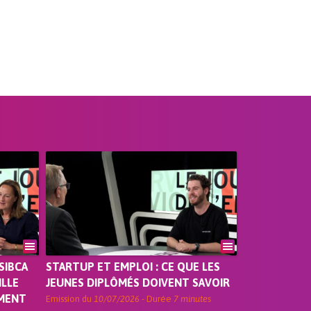
SIBCA
STARTUP ET EMPLOI : CE QUE LES
ILLE
JEUNES DIPLÔMÉS DOIVENT SAVOIR
EMENT
Emission du
10/07/2026
- Durée
7 minutes