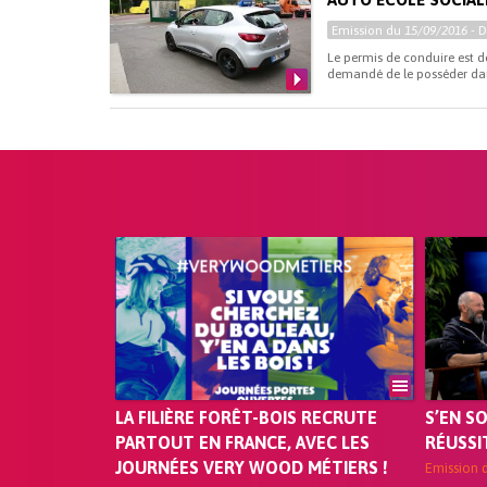
Emission du
15/09/2016
- 
Le permis de conduire est d
demandé de le posséder dans
LA FILIÈRE FORÊT-BOIS RECRUTE
S’EN S
PARTOUT EN FRANCE, AVEC LES
RÉUSSI
JOURNÉES VERY WOOD MÉTIERS !
Emission 