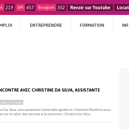
219
457
302
Revoir sur Youtube
Locat
ge
SFR
Bouygues
MPLOI
ENTREPRENDRE
FORMATION
IN
NCONTRE AVEC CHRISTINE DA SILVA, ASSISTANTE
E
Durée
7 minutes
ine Da Silva, une assistante maternelle agréée en Charente-Maritime pour
s sur le salon des services à la personne. Christine Da Silva...