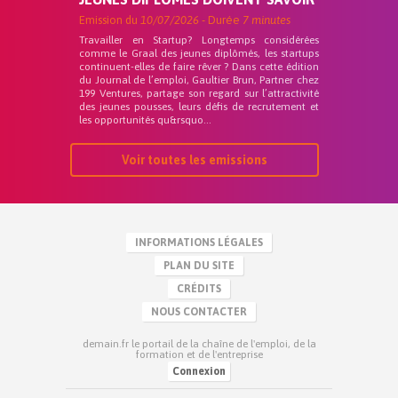
Emission du
10/07/2026
- Durée
7 minutes
Travailler en Startup? Longtemps considérées
comme le Graal des jeunes diplômés, les startups
continuent-elles de faire rêver ? Dans cette édition
du Journal de l’emploi, Gaultier Brun, Partner chez
199 Ventures, partage son regard sur l’attractivité
des jeunes pousses, leurs défis de recrutement et
les opportunités qu&rsquo...
Voir toutes les emissions
INFORMATIONS LÉGALES
PLAN DU SITE
CRÉDITS
NOUS CONTACTER
demain.fr le portail de la chaîne de l'emploi, de la
formation et de l'entreprise
Connexion