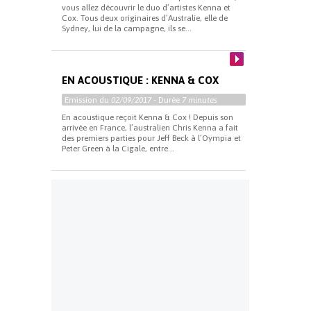
vous allez découvrir le duo d’artistes Kenna et
Cox. Tous deux originaires d’Australie, elle de
Sydney, lui de la campagne, ils se...
EN ACOUSTIQUE : KENNA & COX
Emission du
02/09/2017
- Durée
7 minutes
En acoustique reçoit Kenna & Cox ! Depuis son
arrivée en France, l’australien Chris Kenna a fait
des premiers parties pour Jeff Beck à l’Oympia et
Peter Green à la Cigale, entre...