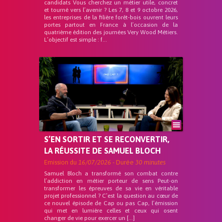
candidats Vous cherchez un métier utile, concret
et tourné vers l’avenir ? Les 7, 8 et 9 octobre 2026,
les entreprises de la filière forêt-bois ouvrent leurs
portes partout en France à l’occasion de la
quatrième édition des journées Very Wood Métiers.
L’objectif est simple : f...
S’EN SORTIR ET SE RECONVERTIR,
LA RÉUSSITE DE SAMUEL BLOCH
Emission du
16/07/2026
- Durée
30 minutes
Samuel Bloch a transformé son combat contre
l’addiction en métier porteur de sens Peut-on
transformer les épreuves de sa vie en véritable
projet professionnel ? C’est la question au cœur de
ce nouvel épisode de Cap ou pas Cap, l’émission
qui met en lumière celles et ceux qui osent
changer de vie pour exercer un […]