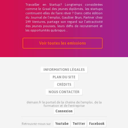
Travailler en Startup? Longtemps considérées
comme le Graal des jeunes diplômés, les startups
continuent-elles de faire rêver ? Dans cette édition
du Journal de l’emploi, Gaultier Brun, Partner chez
199 Ventures, partage son regard sur l’attractivité
des jeunes pousses, leurs défis de recrutement et
les opportunités qu&rsquo...
Voir toutes les emissions
INFORMATIONS LÉGALES
PLAN DU SITE
CRÉDITS
NOUS CONTACTER
demain.fr le portail de la chaîne de l'emploi, de la
formation et de l'entreprise
Connexion
Retrouvez-nous sur :
Youtube
Twitter
Facebook