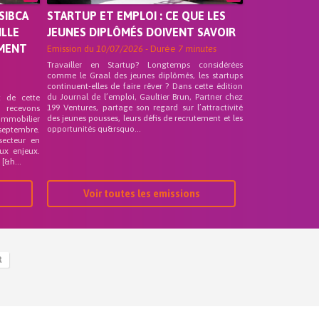
SIBCA
STARTUP ET EMPLOI : CE QUE LES
ILLE
JEUNES DIPLÔMÉS DOIVENT SAVOIR
EMENT
Emission du
10/07/2026
- Durée
7 minutes
Travailler en Startup? Longtemps considérées
comme le Graal des jeunes diplômés, les startups
continuent-elles de faire rêver ? Dans cette édition
du Journal de l’emploi, Gaultier Brun, Partner chez
t de cette
199 Ventures, partage son regard sur l’attractivité
s recevons
des jeunes pousses, leurs défis de recrutement et les
 Immobilier
opportunités qu&rsquo...
septembre.
secteur en
ux enjeux.
[&h...
Voir toutes les emissions
R