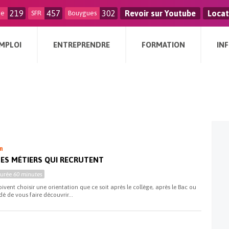
219
457
302
Revoir sur Youtube
Locat
ge
SFR
Bouygues
MPLOI
ENTREPRENDRE
FORMATION
IN
n
 LES MÉTIERS QUI RECRUTENT
Durée
60 minutes
vent choisir une orientation que ce soit après le collège, après le Bac ou
é de vous faire découvrir...