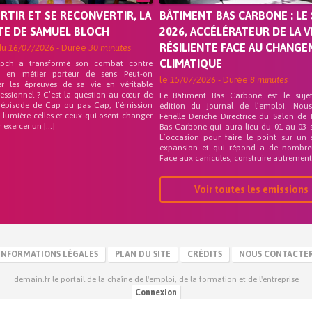
ORTIR ET SE RECONVERTIR, LA
BÂTIMENT BAS CARBONE : LE 
TE DE SAMUEL BLOCH
2026, ACCÉLÉRATEUR DE LA V
RÉSILIENTE FACE AU CHANG
du
16/07/2026
- Durée
30 minutes
CLIMATIQUE
loch a transformé son combat contre
on en métier porteur de sens Peut-on
le
15/07/2026
- Durée
8 minutes
er les épreuves de sa vie en véritable
fessionnel ? C’est la question au cœur de
Le Bâtiment Bas Carbone est le suje
 épisode de Cap ou pas Cap, l’émission
édition du journal de l’emploi. Nou
 lumière celles et ceux qui osent changer
Férielle Deriche Directrice du Salon de
r exercer un […]
Bas Carbone qui aura lieu du 01 au 03 
L’occasion pour faire le point sur un 
expansion et qui répond a de nombre
Face aux canicules, construire autrement 
Voir toutes les emissions
INFORMATIONS LÉGALES
PLAN DU SITE
CRÉDITS
NOUS CONTACTE
demain.fr le portail de la chaîne de l'emploi, de la formation et de l'entreprise
Connexion