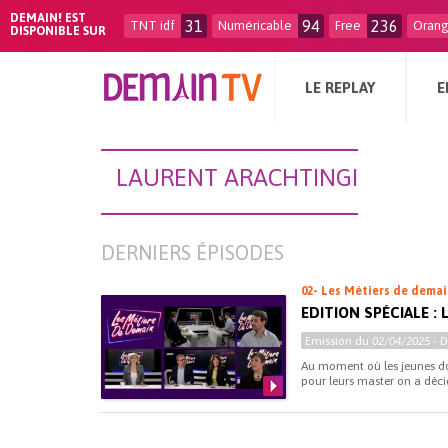
DEMAIN! EST
31
94
236
TNT idf
Numéricable
Free
Oran
DISPONIBLE SUR
LE REPLAY
E
LAURENT ARACHTINGI
DERNIERS ÉPISODES
02- Les Métiers de demai
EDITION SPÉCIALE :
Emission du
02/04/2025
- 
Au moment où les jeunes doi
pour leurs master on a décid