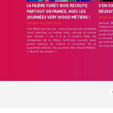
LA FILIÈRE FORÊT-BOIS RECRUTE
S’EN S
PARTOUT EN FRANCE, AVEC LES
RÉUSSI
JOURNÉES VERY WOOD MÉTIERS !
Emission 
Emission du
20/07/2026
Samuel B
l’addicti
Une filière qui recrute… mais manque de candidats
transform
Vous cherchez un métier utile, concret et tourné
projet pro
vers l’avenir ? Les 7, 8 et 9 octobre 2026, les
ce nouvel
entreprises de la filière forêt-bois ouvrent leurs
qui met en
portes partout en France à l’occasion de la
de vie pou
quatrième édition des journées Very Wood Métiers.
L’objectif est simple : f...