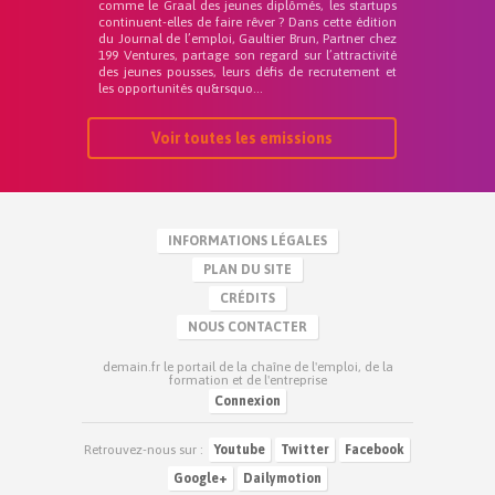
comme le Graal des jeunes diplômés, les startups
continuent-elles de faire rêver ? Dans cette édition
du Journal de l’emploi, Gaultier Brun, Partner chez
199 Ventures, partage son regard sur l’attractivité
des jeunes pousses, leurs défis de recrutement et
les opportunités qu&rsquo...
Voir toutes les emissions
INFORMATIONS LÉGALES
PLAN DU SITE
CRÉDITS
NOUS CONTACTER
demain.fr le portail de la chaîne de l'emploi, de la
formation et de l'entreprise
Connexion
Retrouvez-nous sur :
Youtube
Twitter
Facebook
Google+
Dailymotion