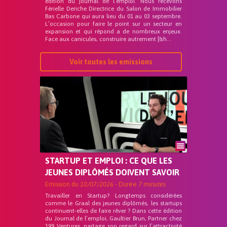
édition du journal de l’emploi. Nous recevons
Férielle Deriche Directrice du Salon de Immobilier
Bas Carbone qui aura lieu du 01 au 03 septembre.
L’occasion pour faire le point sur un secteur en
expansion et qui répond a de nombreux enjeux.
Face aux canicules, construire autrement [&h...
Voir toutes les emissions
STARTUP ET EMPLOI : CE QUE LES
JEUNES DIPLÔMÉS DOIVENT SAVOIR
Emission du
10/07/2026
- Durée
7 minutes
Travailler en Startup? Longtemps considérées
comme le Graal des jeunes diplômés, les startups
continuent-elles de faire rêver ? Dans cette édition
du Journal de l’emploi, Gaultier Brun, Partner chez
199 Ventures, partage son regard sur l’attractivité