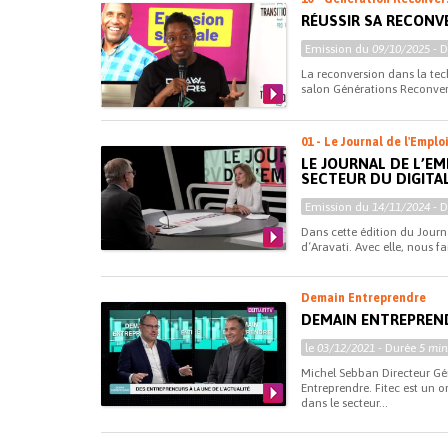
RÉUSSIR SA RECONV
Emission du
09/10/2025
- 
La reconversion dans la tech 
salon Générations Reconvers
01 - Le Journal de l'Emplo
LE JOURNAL DE L’EM
SECTEUR DU DIGITA
Emission du
14/11/2024
- 
Dans cette édition du Journ
d‘Aravati. Avec elle, nous fa
Demain Entreprendre
DEMAIN ENTREPREND
le
03/12/2021
- Durée
5 min
Michel Sebban Directeur Gén
Entreprendre. Fitec est un 
dans le secteur...