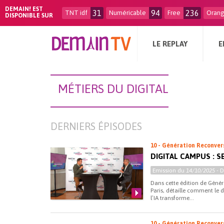
DEMAIN! EST
31
94
236
TNT idf
Numéricable
Free
Oran
DISPONIBLE SUR
LE REPLAY
E
MÉTIERS DU DIGITAL
DERNIERS ÉPISODES
10 - Génération Reconver
DIGITAL CAMPUS : S
Emission du
14/10/2025
- 
Dans cette édition de Géné
Paris, détaille comment le 
l’IA transforme...
10 - Génération Reconver