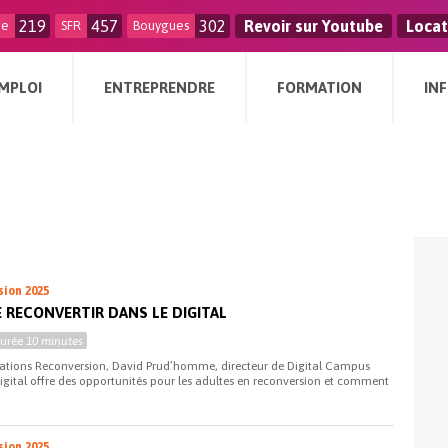
219
457
302
Revoir sur Youtube
Locat
ge
SFR
Bouygues
MPLOI
ENTREPRENDRE
FORMATION
IN
sion 2025
E RECONVERTIR DANS LE DIGITAL
Durée
10 minutes
rations Reconversion, David Prud’homme, directeur de Digital Campus
digital offre des opportunités pour les adultes en reconversion et comment
sion 2025