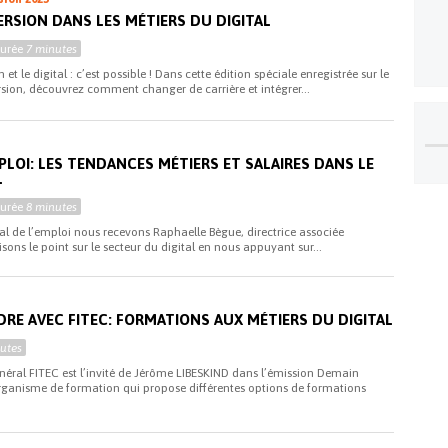
ERSION DANS LES MÉTIERS DU DIGITAL
Durée
7 minutes
et le digital : c’est possible ! Dans cette édition spéciale enregistrée sur le
ion, découvrez comment changer de carrière et intégrer...
i
PLOI: LES TENDANCES MÉTIERS ET SALAIRES DANS LE
L
Durée
8 minutes
al de l’emploi nous recevons Raphaelle Bègue, directrice associée
isons le point sur le secteur du digital en nous appuyant sur...
RE AVEC FITEC: FORMATIONS AUX MÉTIERS DU DIGITAL
utes
éral FITEC est l’invité de Jérôme LIBESKIND dans l’émission Demain
organisme de formation qui propose différentes options de formations