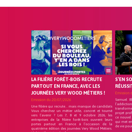
LA FILIÈRE FORÊT-BOIS RECRUTE
S’EN S
PARTOUT EN FRANCE, AVEC LES
RÉUSSI
JOURNÉES VERY WOOD MÉTIERS !
Emission 
Emission du
20/07/2026
Samuel B
l’addicti
Une filière qui recrute… mais manque de candidats
transform
Vous cherchez un métier utile, concret et tourné
projet pro
vers l’avenir ? Les 7, 8 et 9 octobre 2026, les
ce nouvel
entreprises de la filière forêt-bois ouvrent leurs
qui met en
portes partout en France à l’occasion de la
de vie pou
quatrième édition des journées Very Wood Métiers.