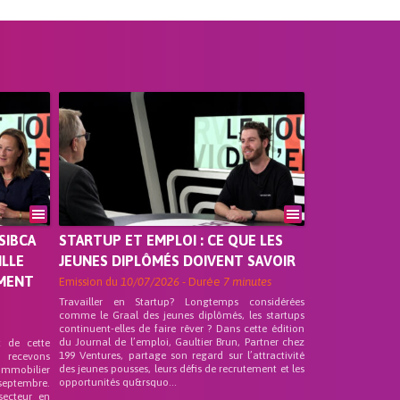
SIBCA
STARTUP ET EMPLOI : CE QUE LES
ILLE
JEUNES DIPLÔMÉS DOIVENT SAVOIR
EMENT
Emission du
10/07/2026
- Durée
7 minutes
Travailler en Startup? Longtemps considérées
comme le Graal des jeunes diplômés, les startups
continuent-elles de faire rêver ? Dans cette édition
du Journal de l’emploi, Gaultier Brun, Partner chez
t de cette
199 Ventures, partage son regard sur l’attractivité
s recevons
des jeunes pousses, leurs défis de recrutement et les
 Immobilier
opportunités qu&rsquo...
septembre.
secteur en