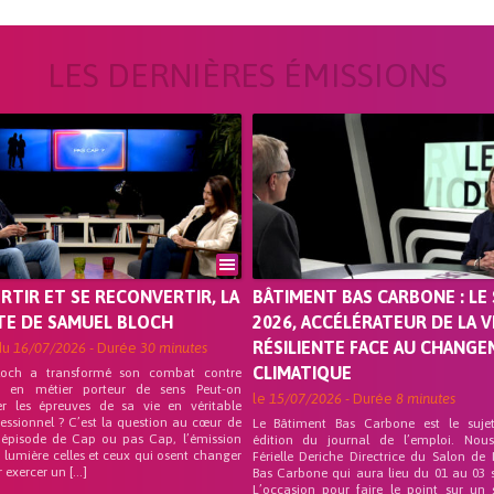
LES DERNIÈRES ÉMISSIONS
ORTIR ET SE RECONVERTIR, LA
BÂTIMENT BAS CARBONE : LE 
TE DE SAMUEL BLOCH
2026, ACCÉLÉRATEUR DE LA V
RÉSILIENTE FACE AU CHANG
du
16/07/2026
- Durée
30 minutes
CLIMATIQUE
loch a transformé son combat contre
on en métier porteur de sens Peut-on
le
15/07/2026
- Durée
8 minutes
er les épreuves de sa vie en véritable
fessionnel ? C’est la question au cœur de
Le Bâtiment Bas Carbone est le suje
 épisode de Cap ou pas Cap, l’émission
édition du journal de l’emploi. Nou
 lumière celles et ceux qui osent changer
Férielle Deriche Directrice du Salon de
r exercer un […]
Bas Carbone qui aura lieu du 01 au 03 
L’occasion pour faire le point sur un 